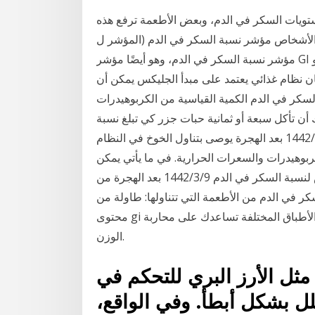
تويات السكر في الدم، وبعض الأطعمة ترفع هذه
 الأشخاص مؤشر نسبة السكر في الدم (المؤشر ل
مؤشر نسبة السكر في الدم، وهو أيضًا مؤشر GI أو Glyx ، يوضح كيف يؤثر الطعام الذي يحتوي على
ان نظام غذائي يعتمد على مبدأ الجليكس يمكن أن
سكر في الدم الكمية القياسية من الكربوهيدرات
، ولكن عليك أن تأكل سبعة أو ثمانية حبات جزر كي تبلغ نسبة
الكربوهيدرات في جسمك 50 جراما، وينطبق الشيء 19‏‏/5‏‏/1442 بعد الهجرة يوصى بتناول الخوخ في النظام
بوهيدرات والسعرات الحرارية. في ما يأتي يمكن
توضيح دور الخوخ عند مرضى السكري: 1. مؤشر منخفض لنسبة السكر في الدم 9‏‏/3‏‏/1442 بعد الهجرة من
 في الدم من الأطعمة التي تتناولها: طاولة من
محتوى gi ومحتوى من السعرات الحرارية من الفواكه والخضروات والأطباق المختلفة تساعدك على محاربة
الوزن.
ثل الأرز البري للتحكم في
لل بشكل أبطأ. وفي الواقع،