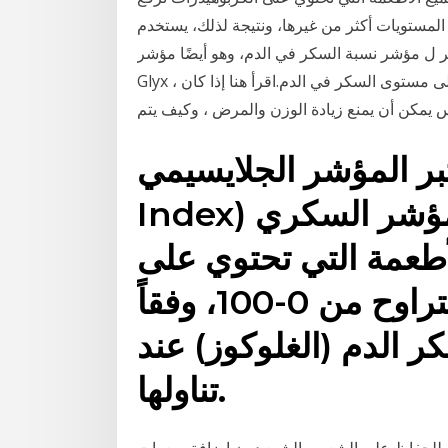
لمستويات أكثر من غيرها، ونتيجة لذلك، يستخدم
ؤشر نسبة السكر في الدم، وهو أيضًا مؤشر GI أو
Glyx ، يوضح كيف يؤثر الطعام الذي يحتوي على الكربوهيدرات على مستوى السكر في الدم.اقرأ هنا إذا كان
س يمكن أن يمنع زيادة الوزن والمرض ، وكيف يتم
 المؤشر الجلايسيمي (بالإنجليزية Glycemic
Index) أو مؤشر نسبة السكر أو المؤشر السكري
أطعمة التي تحتوي على
كربوهيدرات على مقياس يتراوح من 0-100، وفقاً
 الدم (الغلوكوز) عند
تناولها.