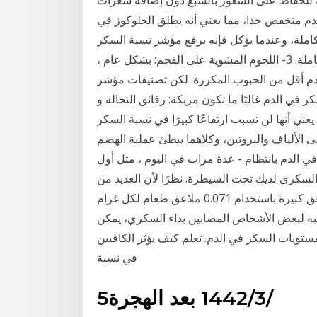
يفة للحفاظ على الشعور بالشبع دون إضافة سعرات
م منخفض جدا، مما يعني أنه يطلق الجلوكوز في
ملة، وعندما يؤكل فإنه يرفع مؤشر نسبة السكر
في الدم، لذا من الأفضل استبدال الخبز الأبيض بالحبوب الكاملة. 3- اللحوم المشوية على الفحم: بشكل عام ،
م أقل من الحبوب المكررة. لكن تصنيفات مؤشر
دم غالبًا ما تكون مربكة: رقائق النخالة و Cheerios لها مؤشر جلايسيمي يبلغ 74. تحتوي
ى مؤشر نسبة السكر في الدم يبلغ حوالي 53؛ ممّا يعني أنها لن تسبب ارتفاعًا كبيرًا في نسبة السكر
البروتين، وكلاهما يبطئ عملية الهضم. Jan 14, 2021 · 7-أثناء الحمل ،
الدم بانتظام - عدة مرات في اليوم ، مثل أول
لسكري لديك تحت السيطرة. نظرًا لأن العديد من
الأشخاص لا يفكرون بالجرام ، فهناك أيضًا تحويل إلى ملاعق كبيرة باستخدام 0.071 ملاعق طعام لكل غرام
سبة لبعض الأشخاص المصابين بداء السكري، يمكن
ويات السكر في الدم. تعلم كيف يؤثر الكافيين
في نسبة
5‏‏/3‏‏/1442 بعد الهجرة