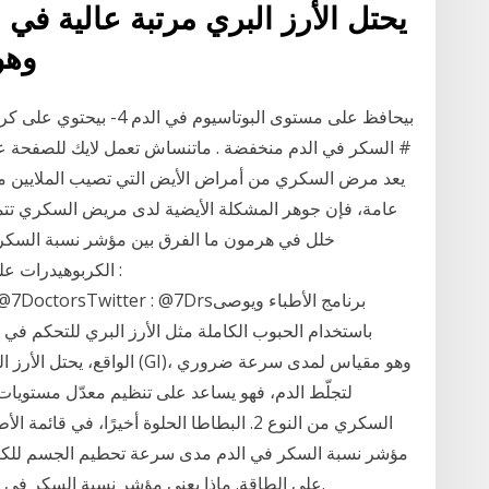
يحتل الأرز البري مرتبة عالية ف
(GI)
السكر في الدم منخفضة . ماتنساش تعمل لايك للصفحة ع
عامة، فإن جوهر المشكلة الأيضية لدى مريض السكري تتمث
خلل في هرمون ما الفرق بين مؤشر نسبة السكر 
الكربوهيدرات على
agram : @7DoctorsTwitter : @7Drs
باستخدام الحبوب الكاملة مثل الأرز البري للتحكم في 
الواقع، يحتل الأرز البري مر
لتجلّط الدم، فهو يساعد على تنظيم معدّل مستويا
السكري من النوع 2. البطاطا الحلوة أخيرًا، في
مؤشر نسبة السكر في الدم مدى سرعة تحطيم الجسم للكربو
على الطاقة. ماذا يعني مؤشر نسبة السكر في الدم؟ يتم قياس هذا المؤشر من 1 وحدة إلى 100.