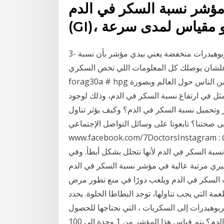
ي مؤشر نسبة السكر في الدم
، وهو مقياس لمدى سرعة
3- بيحافظ على مستوى البوتاسيوم في الدم 4- بيحتوي على كربوهيدرات منخفضة يعني بيدي مؤشر بأن نسبة
لشان يوصلك كل المعلومات اللي تخص السكري #
forag30a # hpg يعد مرض السكري من أمراض الأيض التي تصيب الملايين من الناس حول العالم وبصورة
ل في ارتفاع نسبة السكر في الدم، وذلك لوجود
وتحميل نسبة السكر في الدم؟ وكيف يؤثر تناول
 صحتنا؟ تابعونا على وسائل التواصل الإجتماعي :
www.facebook.com/7DoctorsInstبرنامج الأطباء ويوصى
نسبة السكر في الدم لأنها تتحلل بشكل أبطأ. وفي
تبة عالية في مؤشر نسبة السكر في الدم (GI)، وهو مقياس لمدى سرعة ضروري
ت السكر في الدم ويلعب دورًا في منع تطور مرض
 قائمة الأطعمة التي يجب تناولها، توجد البطاطا الحلوة. يحدد
هيدرات إلى السكريات ، التي نحتاجها للحصول