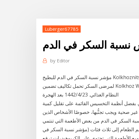
Luberger67785
نسبة السكر في الدم
by
Editor
مؤشر نسبة السكر في الدم للبطيخ Kolkhoznitsa هو أيضا أقل بقليل من مؤشر Torpedo ، وهو 65. يمكن
لمرضى السكر تحمل تكاليف تضمين Kolkhoz Woman في القائمة إذا استبعدوا الكربوهيدرات الأخرى من
النظام الغذائي. 23‏‏/4‏‏/1442 بعد الهجرة
بفضل أنظمة التخسيس القائمة على تقليل كمية
غير صحية ويجب تجنُّبها، خصوصًا الأشخاص الذين
سبة السكر في الدم من بعض الأطعمة التي تنتمي
 الطعام إلى ثلاث فئات (مؤشر نسبة السكر في
خفضة). 10‏‏/6‏‏/1441 بعد الهجرة جميع الأطعمة التي تحتوي على الكربوهيدرات ترفع