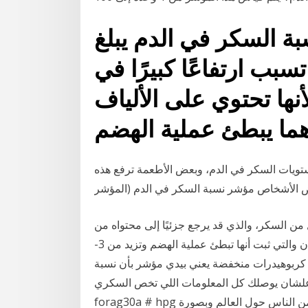
ة السكر في الدم يبلغ
ا لن تسبب ارتفاعًا كبيرًا في
نها تحتوي على الألياف
تويات السكر في الدم، وبعض الأطعمة ترفع هذه
عض الأشخاص مؤشر نسبة السكر في الدم (المؤشر
من السكر، والذي قد يرجع جزئيًا إلى محتواه من
الأنسولين. الأنسولين هو نوع من الألياف القابلة للذوبان والتي ثبت أنها تبطئ عملية الهضم وتزيد من 3-
تاسيوم في الدم 4- بيحتوي على كربوهيدرات منخفضة يعني بيدي مؤشر بأن نسبة
لشان يوصلك كل المعلومات اللي تخص السكري #
forag30a # hpg يعد مرض السكري من أمراض الأيض التي تصيب الملايين من الناس حول العالم وبصورة