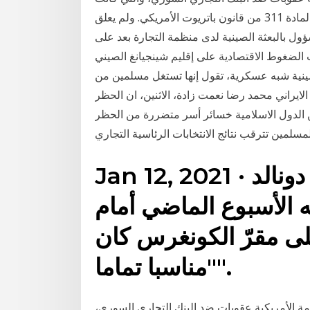
نتيجة لمخاوف بشأن غسيل الأموال المنصوص عليها في المادة 311 من قانون باتريوت الأمريكي. ولم يعلق
ول بالبعثة الصينية لدى منظمة التجارة بعد على
الضغوط الاقتصادية على إقليم شينجيانغ الصيني
نية شبه عسكرية، تقول إنها تستغل مسلمين من
الايراني محمد رضا نعمت زادة، الاثنين، ان الحظر
ن الدول الاسلامية خسائر أسر متضررة من الحظر
مسلمين تترقب نتائج الانتخابات الرئاسية التجاري
Jan 12, 2021 · رأى الرئيس الأمريكي دونالد
به الأسبوع الماضي أمام
على مقرّ الكونغرس كان
"مناسبا تماما".
ي. في عام 2006 ، سنت الحكومة الأمريكية عقوبات ضد البنك التجاري السوري،