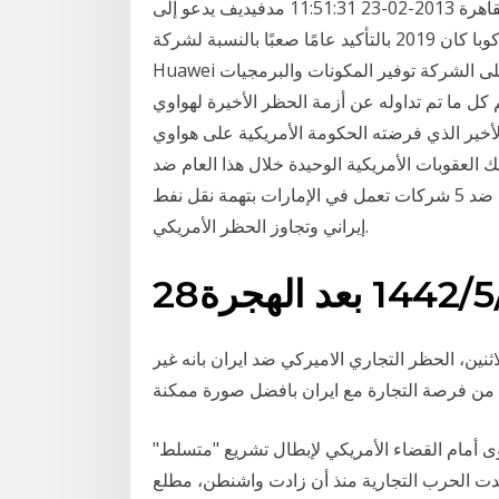
عربي ودولي السبت، 23 فبراير 2013 11:51 صـ بتوقيت القاهرة 2013-02-23 11:51:31 مدفيديف يدعو إلى
رفع الحظر التجاري والاقتصادي الأمريكي المفروض على كوبا كان 2019 بالتأكيد عامًا صعبًا بالنسبة لشركة
Huawei بسبب الحظر التجاري الأمريكي، مما جعل من الصعب على الشركة توفير المكونات والبرمجيات
. 26‏‏/3‏‏/1442 بعد الهجرة إليكم كل ما تم تداوله عن أزمة الحظر الأخيرة لهواوي
أخير الذي فرضته الحكومة الأمريكية على هواوي
 العقوبات الأمريكية الوحيدة خلال هذا العام ضد
شركات إماراتية، حيث سبقها في مارس الماضي، عقوبات ضد 5 شركات تعمل في الإمارات بتهمة نقل نفط
إيراني وتجاوز الحظر الأمريكي.
 الهجرة
ن، الحظر التجاري الاميركي ضد ايران بانه غير
ى أمام القضاء الأمريكي لإبطال تشريع "متسلط"
اعدت الحرب التجارية منذ أن زادت واشنطن، مطلع