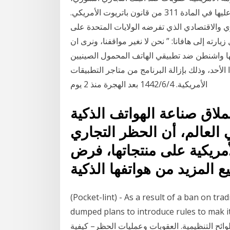
والتي كانت نتيجة لمخاوف بشأن غسيل الأموال المنصوص عليها في المادة 311 من قانون باتريوت الأمريكي.
ي والاقتصادي الذي تفرضه الولايات المتحدة على
ارته إلى هافانا: ” نحن لا نغير مواقفنا، ونرى ان
تها واشنطن ضد تطبيقي الهاتف المحمول الصينيين
الأحد، وذلك بإزالة البرنامج من متاجر التطبيقات
الأمريكية. 4‏‏/6‏‏/1442 بعد الهجرة منذ 2 يوم
لاق صناعة الهواتف الذكية
العالم، أن الحظر التجاري
أمريكية على منتجاتها، فرض
(Pocket-lint) - As a result of a ban on t
dumped plans to introduce ru عند الانخراط في العمل التجاري،
ائح التنظيمية. العقوبات وعمليات الحظر– كيفية