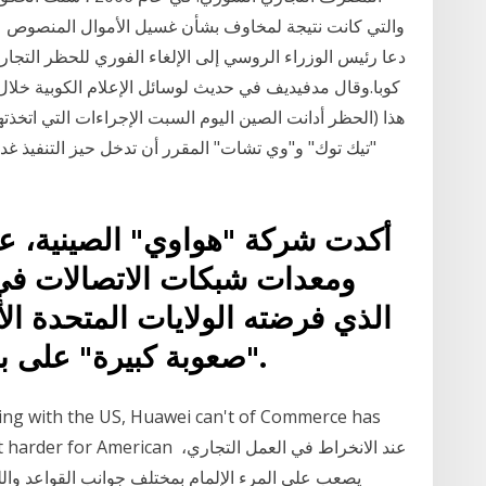
دعا رئيس الوزراء الروسي إلى الإلغاء الفوري للحظر التجار
كوبا.وقال مدفيديف في حديث لوسائل الإعلام الكوبية خلال زي
هذا (الحظر أدانت الصين اليوم السبت الإجراءات التي اتخذ
"تيك توك" و"وي تشات" المقرر أن تدخل حيز التنفيذ غدا 
أكدت شركة "هواوي" الصينية، عم
ومعدات شبكات الاتصالات في 
الذي فرضته الولايات المتحدة ال
"صعوبة كبيرة" على بيع المزيد من هواتفها الذكية.
rading with the US, Huawei can't of Commerce has
les to mak it harder for American
يصعب على المرء الإلمام بمختلف جوانب القواعد واللو