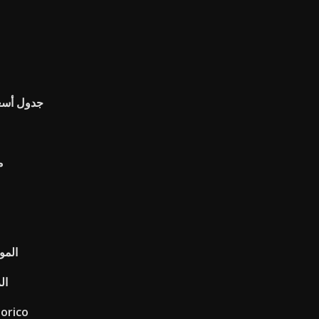
جدول أسعار
م
المو
ال
orico