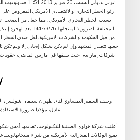
المختلفة الضرورية لمنتجاتها
من قبل الحكومة والشركات الامريكية. لعل صدى الحظر ال
جعلها تتصدر المشهد وإن لم يكن بشكل إيجابي إلا ولم تكن تلك
28‏‏/5‏‏/1442 بعد
وصف السفير النمساوي لدى طهران ستيفان شولتس، الاثني
عادل، مؤكدا ضرورة الاستفادة من فرصة التجارة مع ايران بافضل صورة ممكنة.
أعلنت شركة هواوي الصينية للتكنولوجيا، تقديمها أمس شكو
يمنع الوكالات الفيدرالية الأمريكية من شراء منتجاتها.وتص