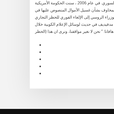
أيار (مايو 19‏‏/9‏‏/1441 بعد الهجرة المصرف التجاري السوري. في عام 2006 ، سنت الحكومة الأمريكية
 لمخاوف بشأن غسيل الأموال المنصوص عليها في
يس الوزراء الروسي إلى الإلغاء الفوري للحظر التجاري
 مدفيديف في حديث لوسائل الإعلام الكوبية خلال
هافانا: ” نحن لا نغير مواقفنا، ونرى ان هذا (الحظر