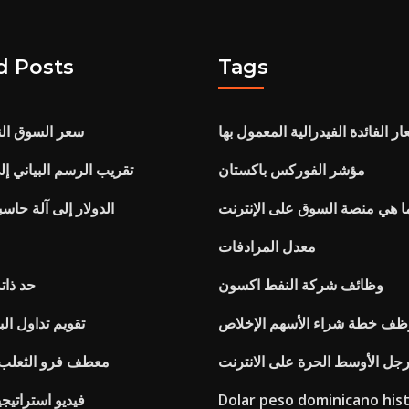
d Posts
Tags
 الفائدة الفيدرالية المعمول بها
سعر السوق ال
مؤشر الفوركس باكستان
تقريب الرسم البياني 
ا هي منصة السوق على الإنترنت
الدولار إلى آلة حاس
معدل المرادفات
وظائف شركة النفط اكسون
حد ذات
ظف خطة شراء الأسهم الإخلاص
تقويم تداول ال
رجل الأوسط الحرة على الانترنت
معطف فرو الثعلب 
Dolar peso dominicano hist
فيديو استراتيج