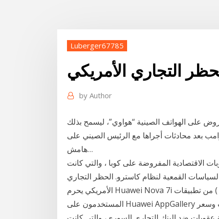
Luberger67785
حظر التجاري الأمريكي
by
Author
روض على الهواتف الصينية “هواوي”، ليسمح بذلك
رامب بعد محادثات أجراها مع الرئيس الصيني على
هامش…
ات الاقتصادية المفروضة على كوبا ، والتي كانت
حد كبير في تغيير السياسات القمعية لنظام كاسترو. الحظر التجاري
الأمريكي يحرم Huawei Nova 7i من تطبيقات ( Google Mobile Services GMS). وبالتالي سيحصل
المستخدمون على Huawei AppGallery هواوي تعلن مواصفات وسعر Nova 7i وموعد إصداره المصرف
 الحكومة الأمريكية عقوبات ضد البنك التجاري السوري، والتي كانت