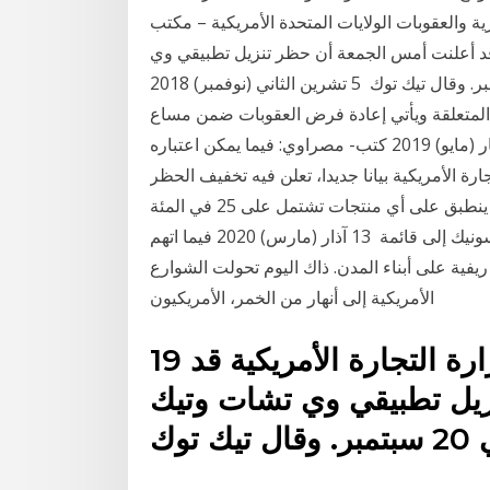
ة والعقوبات الولايات المتحدة الأمريكية – مكتب
لتجارة الأمريكية قد أعلنت أمس الجمعة أن حظر تنزيل تطبيقي وي
تشات وتيك توك المملوكين لصينيين سيبدأ في 20 سبتمبر. وقال تيك توك 5 تشرين الثاني (نوفمبر) 2018
 المتعلقة ويأتي إعادة فرض العقوبات ضمن مساع
أوسع نطاقا من الرئيس الأمريكي دونالد ترامب 21 أيار (مايو) 2019 كتب- مصراوي: فيما يمكن اعتباره
 الأمريكية بيانا جديدا، تعلن فيه تخفيف الحظر
التجاري 23 أيار (مايو) 2019 وأوضحت أن الحظر الأمريكي ينطبق على أي منتجات تشتمل على 25 في المئة
أو أكثر من التكنولوجيا أو المكونات الأمريكية. وانضمت باناسونيك إلى قائمة 13 آذار (مارس) 2020 فيما اتهم
فية على أبناء المدن. ذاك اليوم تحولت الشوارع
الأمريكية إلى أنهار من الخمر، الأمريكيون
19 أيلول (سبتمبر) 2020 كانت وزارة التجارة الأمريكية قد
يل تطبيقي وي تشات وتيك