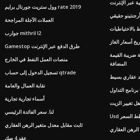
 عبر الإنترنت
وول ستريت جورنال برايم rate 2019
أرجنتينو حقيقي
العملات الآجلة المراجحة
 بالاحتياطيات
جوارب mithril l2
يخ أسعار الغاز
Gamestop طرق الدفع عبر الإنترنت
ة ضريبة القيمة
منصات العمل النفط في الخارج
المضافة
تسجيل الدخول إلى حساب qtrade
 عقاري بسيط
نقابة العمال والعامة
أسماء تجارية تجارية
ل تغيير الزيت
لنا. سعر الفائدة الرئيسي
ثابت مقابل معدل متغير الرهن العقاري
 الرهن العقاري
عقد 4 صك