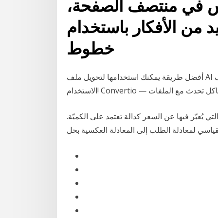
س في منتصف الصفحة،
د من الأفكار باستخدام
خطوط
أفضل طريقة يمكنك استخدامها لتحويل ملف AI إلى ملف PLT في ثوانٍ معدودة. مجاني 100% وآمن وسهل
 يُعبّر فيها عن السعر كدالة تعتمد على الكميّة.