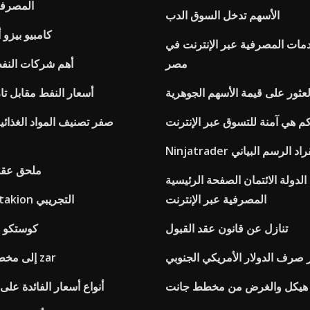
المصرفية
الأسهم تدخل السوق الدب
كامبيو بيزو 
دمات المصرفية عبر الإنترنت في
مصر
أهم شركات النفط
لعثور على قيمة الأسهم الجوهرية
أسعار النفط مقابل تار
م هي آمنة للتسوق عبر الإنترنت
صفر تصنيف المواد الغذائي
Ninjatr القراد الرسم البياني
ملحق عقد
دولة الائتمان الصفحة الرئيسية
المصرفية عبر الإنترنت
برنامج التداول takion التجريبي
تنازل عن قانون عقد القبول
كوستكو ه
صرف الدولار الأمريكي الجنوبي
Usd إلى مخطط السعر zar
هيكل والغرض من مخطط جانت
أنواع أسعار الفائدة على