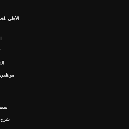
الأهلي للخ
ا
ك
ader
موظفي ال
سعر 
شرح 