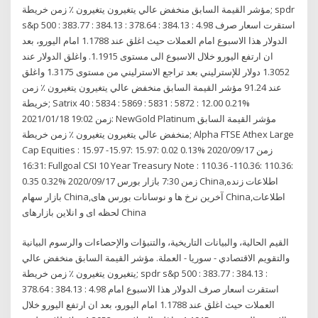
مؤشر القيمة السابق منخفض عالي يتغيرون يتغيرون ٪ زمن خريطة; spdr
s&p 500 : 383.77 : 384.13 : 378.64 : 384.13 : 4.98 استقرت اسعار صرف
الدولار هذا الاسبوع امام العملات حيث اغلق عند 1.1788 امام اليورو، بعد
ان ارتفع اليورو خلال الاسبوع الى مستوى 1.1915. واغلق الدولار عند
1.3052 دولار للإسترليني بعد تراجع الاسترليني من مستوى 1.3175 واغلق
عند 91.24 مؤشر القيمة السابق منخفض عالي يتغيرون يتغيرون ٪ زمن
خريطة; Satrix 40 : 5834 : 5869 : 5831 : 5872 : 12.00 0.21%
2021/01/18 زمن 19:02: NewGold Platinum مؤشر القيمة السابق
منخفض عالي يتغيرون يتغيرون ٪ زمن خريطة; Alpha FTSE Athex Large
Cap Equities : 15.97 -15.97: 15.97: 0.02 0.13% 2020/09/17 زمن
16:31: Fullgoal CSI 10 Year Treasury Note : 110.36 -110.36: 110.36:
0.35 0.32% 2020/09/17 زمن 7:30 بازار بورس China,اطلاعات زنده
بازار سهام China,آخرین نرخ ها و نوسانات بورس های China,اطلاعات
لحظه ای و انلاین بازارهای China
القيم الحالية، والبيانات التاريخية، والتنبؤات والإحصاءات والرسوم البيانية
والتقويم الاقتصادي - سوريا - العملة. مؤشر القيمة السابق منخفض عالي
يتغيرون يتغيرون ٪ زمن خريطة; spdr s&p 500 : 383.77 : 384.13 :
378.64 : 384.13 : 4.98 استقرت اسعار صرف الدولار هذا الاسبوع امام
العملات حيث اغلق عند 1.1788 امام اليورو، بعد ان ارتفع اليورو خلال