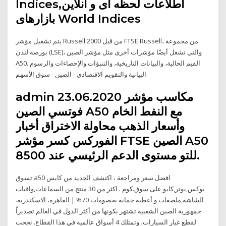
Indices,اطلاعات لحظه ای و انلاین
بازارهای World Indices
يتم تشغيل مؤشر Russell 2000 من قبل FTSE Russell، من مجموعة
بورصة لندن (LSE)، والتي تشغل أيضًا مؤشرات أخرى مثل مؤشر الصين
A50. القيم الحالية، والبيانات التاريخية، والتنبؤات والإحصاءات والرسوم
البيانية والتقويم الاقتصادي - الصين - سوق الأسهم.
admin 23.06.2020 مكاسب مؤشر
فوتسي الصين A50 مع النفط الخام
وأسعار الذهب محاولة الاختراق أخبار
الفوركس كسر مؤشر FTSE الصين A50
للتو مستوى الدعم الرئيسي عند 8500.
تسوق a50 افضل سعر ومراجعة ، اكتشف الجديد من كايس
بوكس,بوتر,كايو على سوق.كوم . اكثر من 30 منتج من السماعات,واقيات
الشاشة,ملصقات و أغطية حماية بخصومات 70% | القاهرة، الاسكندرية.
جمهورية الصين الشعبية تشتهر بكونها من أكثر الدول في العالم تصديراً
لقطع غيار السيارات، وتمتلك 4 أسواق عالمية في هذا القطاع. نجحت