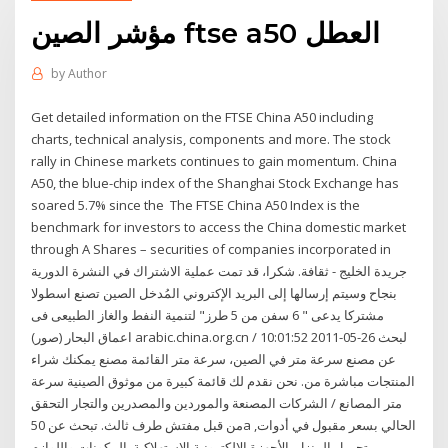
مؤشر الصين ftse a50 العطل
by
Author
Get detailed information on the FTSE China A50 including
charts, technical analysis, components and more. The stock
rally in Chinese markets continues to gain momentum. China
A50, the blue-chip index of the Shanghai Stock Exchange has
soared 5.7% since the The FTSE China A50 Index is the
benchmark for investors to access the China domestic market
through A Shares – securities of companies incorporated in
جريدة الخليج - ثقافة. شكرا، قد تمت عملية الاشتراك في النشرة الدورية
بنجاح وسيتم إرسالها إلى البريد الإكتروني المُدخل الصين تصنع اسطولا
مشتركا يدعى " 6 سفن من 5 طرز" لتنمية النفط والغاز الطبيعى فى
اعماق البحار (صور) arabic.china.org.cn / 10:01:52 2011-05-26 لبحث
عن مصنع سرعة متر في الصين، سرعة متر القائمة مصنع يمكنك شراء
المنتجات مباشرة من. نحن نقدم لك قائمة كبيرة من موثوق الصينية سرعة
متر المصانع / الشركات المصنعة والموردين والمصدرين والتجار التحقق
من قبل مفتش طرف ثالث. تبحث عن 50a الحالي بسعر مقبول في أدوات,
تجميل المنزل, الأجهزة الإلكترونية الاستهلاكية, المكونات واللوازم