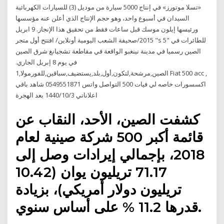
«تسلا موتورز» في إنتاج 5000 سيارة من موديل (3) للسيارات الكهربائية
السيدان في أسبوع واحد، وهو حجم الإنتاج الذي أعلن عنه مؤسسها
ورئيسها إيلون موسك قبل ساعات فقط من تحقيق هذا الإنجاز. 9 ابريل
2015/صحيفة الشعب اليومية أونلاين/ افتتح أول متجر "s 5" للطائرات في
الصين رسميا في مدينة نينغبو الواقعة في مقاطعة تشجيانغ شرق الصين
في يوم 8 إبريل الجاري.
الصين,مرشحة,لتكون,أول,بلد,يستضيف,سباقين,للفورمولا,1 Fiat 500 acc ,
اكسسورات خاصه لي فيات 500 التواصل واتس 0549551871 شاهد باقي
اعلاناتي 3‏‏/10‏‏/1440 بعد الهجرة
كشفت الصين، الأحد، النقاب عن
قائمة أكبر 500 شركة صينية لعام
2018، بإجمالي إيرادات وصل إلى
71.17 تريليون يوان (10.42
تريليون دولار أمريكي)، بزيادة
قدرها 11.2 % على أساس سنوي.