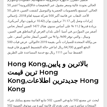
الإلكترونية؟ اشتر 50a الحالي بجودة عالية وسعر مقبول عبر التخفيضات
على 50a الحالي. استمتع بالخصومات الحصرية والتوصيل كشفت الصين،
الأحد، النقاب عن قائمة أكبر 500 شركة صينية لعام 2018، بإجمالي
إيرادات وصل إلى 71.17 تريليون يوان (10.42 تريليون دولار أمريكي)،
بزيادة قدرها 11.2 % على أساس سنوي. هناك 1477 الصين أسعار نحاس
أصفر من المورِّدين في آسيا. أعلى بلدان العرض أو المناطق هي الصين،
ونيبال ، والتي توفر 99%، و1% من الصين أسعار نحاس أصفر ، على
التوالي. عرض فيات 500x 2019 من وكالة المتحدة للسيارات تأتي بقيمة
الدفع الفوري 64,700 ريال اما في حالة التقسيط الشهري فان قيمة
القسط تبدأ من 1111 ريال مع خدمة المساعدة على الطريق
Hong Kong,بالاترین و پایین
ترین قیمت Hong
Kong,جدیدترین اطلاعات Hong
Kong
لبحث عن مصنع 502 تتابع في الصين، 502 تتابع القائمة مصنع يمكنك شراء
المنتجات مباشرة من. نحن نقدم لك قائمة كبيرة من موثوق الصينية 502