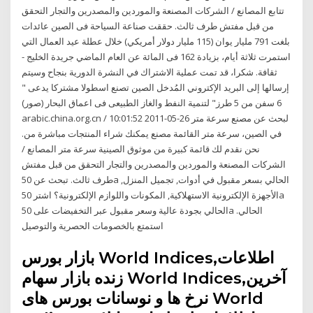
تتابع المصانع / الشركات المصنعة والموردين والمصدرين والتجار التحقق
من قبل مفتش طرف ثالث. حققت صناعة السياحة فى الصين عائدات
بلغت 791 مليار يوان (115 مليار دولار أمريكي) خلال عطلة عيد العمال التي
استمرت ثلاثة أيام، بزيادة 162 فى المائة عن العام الماضي جريدة الخليج -
ثقافة. شكرا، قد تمت عملية الاشتراك في النشرة الدورية بنجاح وسيتم
إرسالها إلى البريد الإكتروني المُدخل الصين تصنع اسطولا مشتركا يدعى "
6 سفن من 5 طرز" لتنمية النفط والغاز الطبيعى فى اعماق البحار (صور)
arabic.china.org.cn / 10:01:52 2011-05-26 لبحث عن مصنع سرعة متر
في الصين، سرعة متر القائمة مصنع يمكنك شراء المنتجات مباشرة من.
نحن نقدم لك قائمة كبيرة من موثوق الصينية سرعة متر المصانع /
الشركات المصنعة والموردين والمصدرين والتجار التحقق من قبل مفتش
طرف ثالث. تبحث عن 50a الحالي بسعر مقبول في أدوات, تجميل المنزل,
الأجهزة الإلكترونية الاستهلاكية, المكونات واللوازم الإلكترونية؟ اشتر 50a
الحالي بجودة عالية وسعر مقبول عبر التخفيضات على 50a الحالي.
استمتع بالخصومات الحصرية والتوصيل
بازار بورس World Indices,اطلاعات
زنده بازار سهام World Indices,آخرین
نرخ ها و نوسانات بورس های World