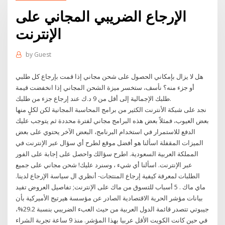
الإرجاع الضريبي المجاني على
الإنترنت
by
Guest
هل لا يزال بإمكاني الحصول على شحن مجاني إذا قمت بإرجاع كل طلبي
أو جزء منه؟ نأسف، ستخسر ميزة الشحن المجاني إذا انخفضت قيمة
طلبك الإجمالية إلى أقل من 9 د.ك عند إرجاع جزء من طلبك.
نجد على شبكة الأنترنت الكثير من برامج المحاسبة المجانية لكن لكلٍ منها
بعض العيوب، فمثلاً بعض هذه البرامج مجاني لفترة محددة ثم يتوجب عليك
الدفع للاستمرار في استخدام البرنامج، البعض الآخر يحتوي على بعض
الميزات المقفلة اسألنا هو أفضل موقع لطرح أي سؤال عبر الإنترنت في
المملكة العربية السعودية. اطرح سؤالك واحصل على إجابة على الفور
عبر الإنترنت. اسألنا أي شيء ، وسنرد عليك! شحن مجاني على جميع
الطلبات لمعرفة كيفية إرجاع المنتجات- أنظري ال سياسة الإرجاع لدينا.
ماي ماك . 5 أسباب للتسوق من ماك على الإنترنت; تفاصيل العروض تفيد
بيانات مؤشر الحرية الاقتصادية الصادر عن مؤسسة هيرتيج الأميركية بأن
جيبوتي تتصدر قائمة الدول العربية من حيث العبء الضريبي بنسبة 29.2%،
في حين كانت الكويت الأقل عربيا بهذا المؤشر. منذ 9 ساعة تجربة الشراء