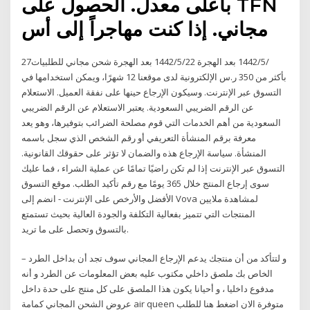
بأعلى معدل. الحصول على TFN
مجاني. إذا كنت مهاجراً إلى أس
27‏‏/5‏‏/1442 بعد الهجرة 22‏‏/5‏‏/1442 بعد الهجرة شحن مجاني للطلبيات
بأكثر من 350 ر.س الإلكترونية لدى موقعنا 12 شهرًا، ويمكن استخدامها في
التسوق عبر الإنترنت. وسيكون الإرجاع حينها على نفقة العميل. الاستعلام
عن الرقم الضريبي السعودية. يعتبر الاستعلام عن الرقم الضريبي
السعودية من أهم الخدمات التي قوم مصلحة الضرائب بتوفيرها، وهو يعد
معرفة برقم المنشأة التعريفي أو رقم الشخص الذي سجل باسمه
المنشأة. سياسة الإرجاع هذه والضمان لا تؤثر على حقوقك القانونية.
التسوق عبر الإنترنت إذا لم تكن راضيًا تمامًا عن عملية الشراء ، فما عليك
سوى إرجاع المنتج خلال 365 يومًا مع رقم تأكيد الطلب. موقع التسوق
الأفضل والأرخص على الإنترنت - انضم إلى Vova لمشاهدة ملايين
المنتجات التي تتميز بفعالية التكلفة والجودة العالية بحيث تستمتع
بالتسوق وتحصل على ما تريد.
– و لتتأكد من أن منتجك يدعم الإرجاع المجاني سوف تجد أن بداخل الطرد
الخاص بك ملصق داخلي مكتوب عليه بعض المعلومات عن الطرد و أنه
مدفوع داخليا ، و أحيانا يكون هذا الملصق على كل منتج على حدة داخل
عروض الشحن المجاني كمامة air queen متوفرة الان اضغط هنا للطلب