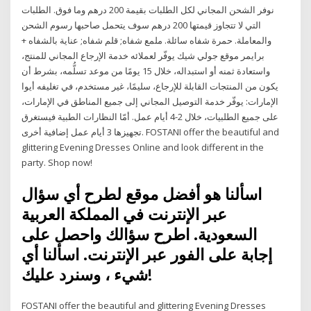
نوفر الشحن المجاني لكل الطلبات بقيمة 200 درهم وما فوق. الطلبات
التي لا تتجاوز قيمتها 200 درهم سوف يتحمل صاحبها رسوم الشحن
والمعاملة. حمرة شفاه سائلة. ملمع شفاه; قلم شفاه; عناية بالشفاه +
برايمر موقع جولي شيك يوفّر لعملائه خدمة الإرجاع المجاني للمنتج،
واستعادة ثمنه أو استبداله، خلال 15 يومًا من موعد تسلُّمه، بشرط أن
يكون من المنتجات القابلة للإرجاع، سليمًا، غير مستخدم، في تغليفه أيوا
الإمارات: يوفّر خدمة التوصيل المجاني إلى جميع المناطق في الإمارات،
على جميع الطلبيات، خلال 2-4 أيام عمل. أمّا النظارات الطبية فيستغرق
تجهيزها 3 أيام عمل إضافية أخرى. FOSTANI offer the beautiful and
glittering Evening Dresses Online and look different in the
party. Shop now!
اسألنا هو أفضل موقع لطرح أي سؤال
عبر الإنترنت في المملكة العربية
السعودية. اطرح سؤالك واحصل على
إجابة على الفور عبر الإنترنت. اسألنا أي
شيء ، وسنرد عليك!
FOSTANI offer the beautiful and glittering Evening Dresses