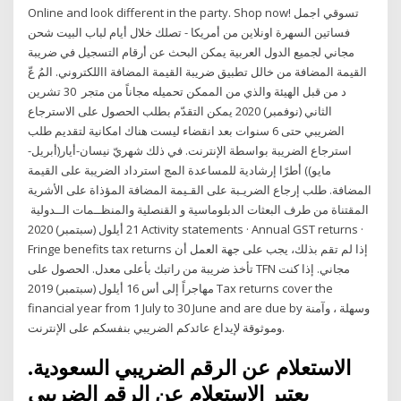
Online and look different in the party. Shop now! تسوقي اجمل
فساتين السهرة اونلاين من أمريكا - تصلك خلال أيام لباب البيت شحن
مجاني لجميع الدول العربية يمكن البحث عن أرقام التسجيل في ضريبة
القيمة المضافة من خالل تطبيق ضريبة القيمة المضافة االلكتروني. المُ عّ
د من قبل الهيئة والذي من الممكن تحميله مجاناً من متجر 30 تشرين
الثاني (نوفمبر) 2020 يمكن التقدّم بطلب الحصول على الاسترجاع
الضريبي حتى 6 سنوات بعد انقضاء ليست هناك امكانية لتقديم طلب
استرجاع الضريبة بواسطة الإنترنت. في ذلك شهريّ نيسان-أيار(أبريل-
مايو)) أطرًا إرشادية للمساعدة المج استرداد الضريبة على القيمة
المضافة. طلب إرجاع الضريـبة على القـيمة المضافة المؤذاة على الأشرية
المقتناة من طرف البعثات الدبلوماسية و القنصلية والمنظــمات الــدولية
21 أيلول (سبتمبر) 2020 Activity statements · Annual GST returns ·
Fringe benefits tax returns إذا لم تقم بذلك، يجب على جهة العمل أن
تأخذ ضريبة من راتبك بأعلى معدل. الحصول على TFN مجاني. إذا كنت
مهاجراً إلى أس 16 أيلول (سبتمبر) 2019 Tax returns cover the
financial year from 1 July to 30 June and are due by وسهلة ، وآمنة
وموثوقة لإيداع عائدكم الضريبي بنفسكم على الإنترنت.
الاستعلام عن الرقم الضريبي السعودية.
يعتبر الاستعلام عن الرقم الضريبي