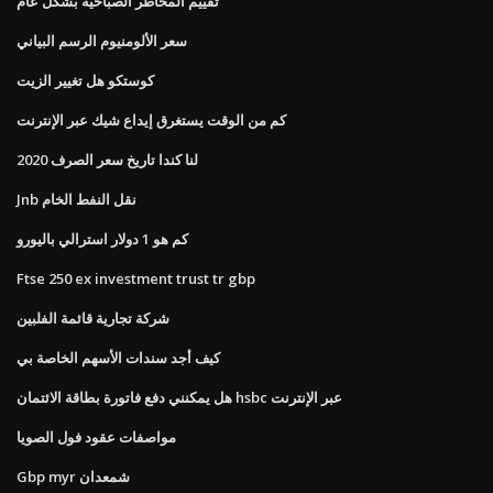
تقييم المخاطر الصباحية بشكل عام
سعر الألومنيوم الرسم البياني
كوستكو هل تغيير الزيت
كم من الوقت يستغرق إيداع شيك عبر الإنترنت
لنا كندا تاريخ سعر الصرف 2020
Jnb نقل النفط الخام
كم هو 1 دولار استرالي باليورو
Ftse 250 ex investment trust tr gbp
شركة تجارية قائمة الفلبين
كيف أجد سندات الأسهم الخاصة بي
هل يمكنني دفع فاتورة بطاقة الائتمان hsbc عبر الإنترنت
مواصفات عقود فول الصويا
Gbp myr شمعدان