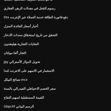
رسوم للقفل في معدلات الرهن العقاري
Dte دفع فاتورة الطاقة خدمة العملاء عبر الإنترنت
أخبار أسعار الفائدة المنزل
التحقق من تاريخ استحقاق سندات الادخار
النفايات التجارية هيلينغدون
التجار ألفا مولتان
Jpy تحويل الدولار الأسترالي
الاستثمار في الاسهم على الانترنت كندا
نصائح النيكل mcx
سعر الخصم الاحتياطي الفيدرالي بالسنة
القيمة المستقبلية لسهم التفاح
Gbpchf الرسم البياني