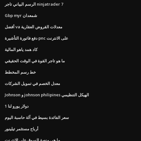
الرسم البياني تاجر ninjatrader 7
Gbp myr شمعدان
أفضل va معدلات القروض العقارية
دفع فاتورة التأشيرة pnc على الانترنت
كاد همد ياهو المالية
ما هو تاجر القوة في الوقت الحقيقي
خط رسم المخطط
معدل الخصم في تمويل الشركات
Johnson و johnson philipines الهيكل التنظيمي
1 دولار يورو لنا
سعر الفائدة بسيط في آلة حاسبة اليوم
أرباح مستثمر تيلينور
ما هي منصة السوق على الإنترنت