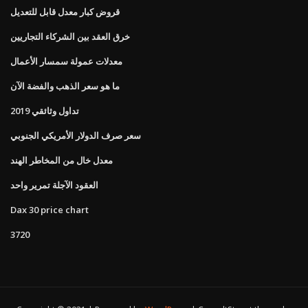
قروض كبار معدل قابل للتعديل
خرق العقد بين الشركاء التجاريين
معدلات عمولة سمسار الأعمال
ما هو سعر الذهب والفضة الآن
تداول وثائقي 2019
سعر صرف الدولار الأمريكي الجنوبي
معدل خال من المخاطر الهند
العقود الآجلة تمرير واحد
Dax 30 price chart
3720