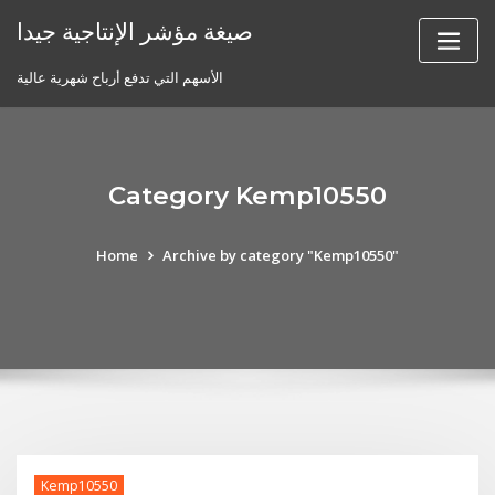
Skip
صيغة مؤشر الإنتاجية جيدا
to
content
الأسهم التي تدفع أرباح شهرية عالية
Category Kemp10550
Home
Archive by category "Kemp10550"
Kemp10550