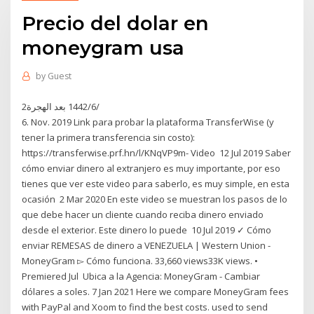
Precio del dolar en
moneygram usa
by
Guest
2‏‏/6‏‏/1442 بعد الهجرة
6. Nov. 2019 Link para probar la plataforma TransferWise (y
tener la primera transferencia sin costo):
https://transferwise.prf.hn/l/KNqVP9m- Video 12 Jul 2019 Saber
cómo enviar dinero al extranjero es muy importante, por eso
tienes que ver este video para saberlo, es muy simple, en esta
ocasión 2 Mar 2020 En este video se muestran los pasos de lo
que debe hacer un cliente cuando reciba dinero enviado
desde el exterior. Este dinero lo puede 10 Jul 2019 ✓ Cómo
enviar REMESAS de dinero a VENEZUELA | Western Union -
MoneyGram ▻ Cómo funciona. 33,660 views33K views. •
Premiered Jul Ubica a la Agencia: MoneyGram - Cambiar
dólares a soles. 7 Jan 2021 Here we compare MoneyGram fees
with PayPal and Xoom to find the best costs. used to send