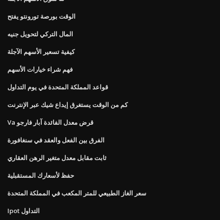
الوقت بورصة تورونتو يفتح
المال التركي لتحويل جنيه
كيفية تسعير الأسهم الآجلة
فهم شراء خيارات الأسهم
قواعد المملكة المتحدة في يوم التداول
كم من الوقت يستغرق إيداع شيك عبر الإنترنت
Va قرض معدل الفائدة آبار فارجو
الفرق بين الفعل والعقد في سنغافورة
ثابت مقابل معدل متغير الرهن العقاري
حفظ لأسعارك المستقبلية
سعر الغاز الطبيعي للمتر المكعب في المملكة المتحدة
Ipot التداول