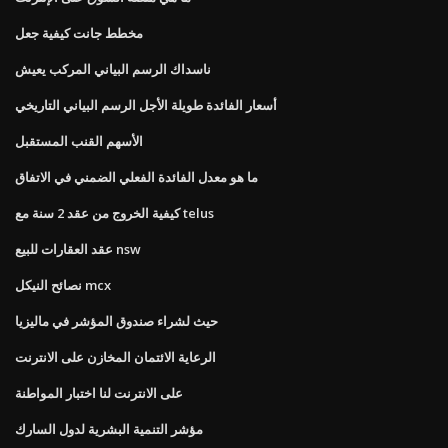
مخطط جانت كيفية جعل
ناسداك الرسم البياني المركب يعيش
أسعار الفائدة طويلة الأجل الرسم البياني التاريخي
الأسهم القنب المستقبل
ما هو معدل الفائدة الفعلي الضمني في الاتفاق
كيفية الخروج من عقد 2 سنة مع telus
عقد العقارات للبيع nsw
نصائح النيكل mcx
حيث لشراء صندوق المؤشر في ماليزيا
الرعاية الائتمان المخازن على الانترنت
على الانترنت لنا اختبار المواطنة
مؤشر التنمية البشرية لدول السارك