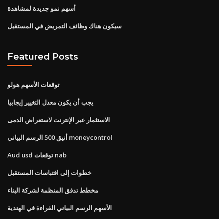
أسهم نمو جديدة لمشاهدة
سيكون هناك وظائف التمريض في المستقبل
Featured Posts
توقعات الأسهم هولو
يجب أن يكون معدل التغيير إيجابيا
الاستثمار عبر الإنترنت لاستعراض الدمى
أنيق 500 الرسم البياني moneycontrol
Aud usd توقعات nab
خطوات إلى اقتباسات المستقبل
مخطط تدفق المنظمة لشركة البناء
الأسهم الرسم البياني القراءة في الهندية