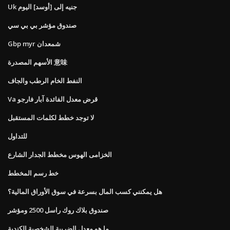
Uk جنيه إلى [أوسد] اليوم
صندوق مؤشر بي بي سي
Gbp myr شمعدان
الأسهم المصدرة 意味
النفط الخام الرطب والجاف
Va قرض معدل الفائدة آبار فارجو
لا توجد خطط لكلمات المستقبل
للتداول
الخزامى الهوس مخطط الجدار الشارع
خط رسم المخطط
هل يمكنني كسب المال بسرعة في سوق الأوراق المالية؟
صندوق بلاك روك راسل 2500 ومؤشر
ما هو معدل الضريبة الشخصية الكندية