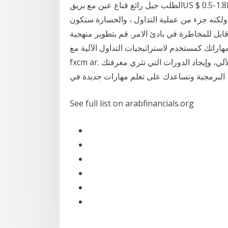
الطلب جيل رائع قناع عين مع بريقUS $ 0.5-1.8Ningbo or Shanghai1000 قطعة معرف
ل امر مؤلم ولكنه جزء من عملية التداول ، والخسارة ستكون
ابل للمخاطرة في بادئ الامر. قم بتطوير منهجية
اراتك كمستخدم لاستراتيجيات التداول الآلية مع
fxcm ar. استفد من فرصة الاطلاع على صفحتنا لموارد التداول الآلي، وإيجاد الدورات التي تثري معرفتك
البرمجية وتساعدك على تعلم مهارات جديدة في
See full list on arabfinancials.org