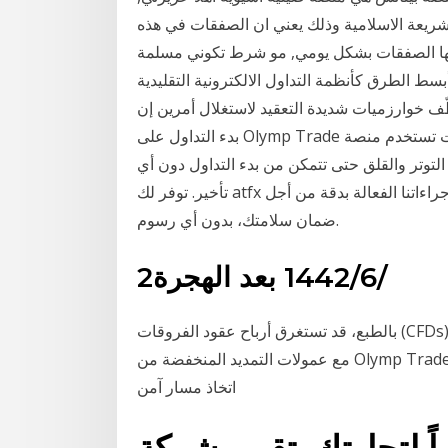
لشريعة الاسلامية وذلك يعني ان الصفقات في هذه
فيها الصفقات بشكل يومي, مو شرط تكوني مسلمة
سط الطرق كأنظمة التداول الالكترونية التقليدية
ظّف خوارزميات شديدة التعقيد لاستغلال أمرين إن
بدء التداول على Olymp Trade هو عملية سريعة وسهلة. سواء كنت تستخدم منصة OT أو MetaTrader 4،
وتر والقلق حتى تتمكن من بدء التداول دون أي
تأخير. توفر لك atfx مجموعة واسعة من طرق الإيداع والسحب. يتم تدقيق إجراءاتنا الفعالة بدقة من أجل
ضمان سلامتك، بدون أي رسوم.
2‏‏/6‏‏/1442 بعد الهجرة
بالطبع، قد تستغرق أرباح عقود الفروقات (CFDs) المتاحة على Olymp Trade وقتًا أطول حتى تتحقق. ولكن
مع عمولات التمديد المنخفضة من Olymp Trade (رسوم التبييت) واستخدام المضاعفات، يمكن للمستثمرين
اتخاذ مسار آمن
لتجارتك. تقييم شركة financika