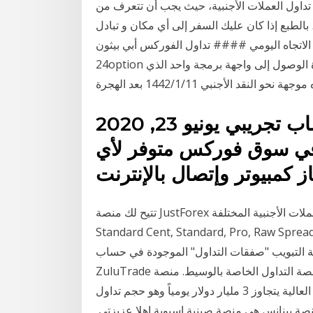
داول العملات الأجنبية، حيث يجب أن تتعرف من
 بالطبع إذا كان عليك السفر إلى أي مكان و تبادل
 الاتجاه اليومي #### تداول الفوركس أبي بيثون
24option بعد تسجيل الدخول إلى حسابك التجريبي، انتقل إلى إدارة الوصول إلى واجهة برمجة واحد الذي
 نحو النقد الأجنبي 11‏‏/1‏‏/1442 بعد الهجرة
إيجابيات وسلبيات التداول مع حساب تجريبي يونيو 23, 2020
ي سوق فوركس متوفر لأي
تتيح لك منصة JustForex المرونة الكافية للاختيار بين حسابات التداول بالعملات الأجنبية المختلفة:
Standard Cent, Standard, Pro, Raw Spr مع رافعة مالية تصل إلى 3000:1. بالطبع يمكنك دائمًا
ة التبويب "صفقات التداول" الموجودة في حساب
ZuluTrade أو مباشرة من خلال منصة التداول الخاصة بالوسيط. منصة binance تعتبر من اشهر منصات
العملات الرقمية لاسباب كثيرة أهمها احجام التداول اليومية العالية يتجاوز 3 مليار دولار يومياً وهو حجم تداول
ة بينانس هي منصة صينية اسيوية اهلا عزيزتي,