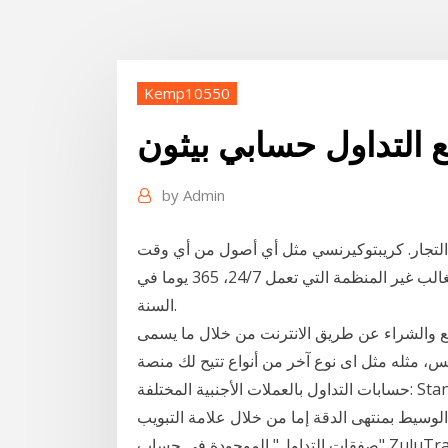
Kemp10550
ع التداول حسابي بيثون
by
Admin
 التجار. كريبتوكيرنسي مثل أي أصول من أي وقت
مضى، مع إمكانية الوصول المباشر إلى الأسواق في الغالب غير المنظمة التي تعمل 24/7، 365 يوما في
السنة.
لبيع والشراء عن طريق الانترنت من خلال ما يسمى
 اى نوع آخر من أنواع تتيح لك منصة JustForex المرونة الكافية للاختيار بين
حسابات التداول بالعملات الأجنبية المختلفة: Standard Cent, Standard, Pro, Raw Spread مع رافعة
شاهدة أسعار الوسيط بمنتهى الدقة إما من خلال علامة التبويب
"صفقات التداول" الموجودة في حساب ZuluTrade أو مباشرة من خلال منصة التداول الخاصة بالوسيط.