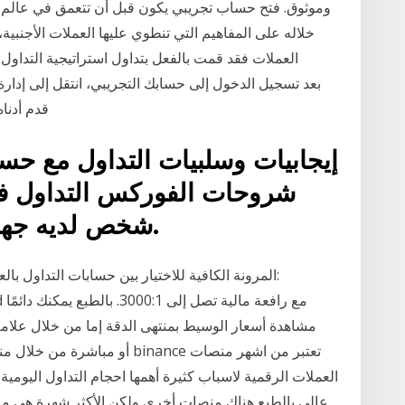
وموثوق. فتح حساب تجريبي يكون قبل أن تتعمق في عالم ت
خلاله على المفاهيم التي تنطوي عليها العملات الأجنبية،
العملات فقد قمت بالفعل بتداول استراتيجية التداول
قدم أدناه موجهة
شروحات الفوركس التداول ف
شخص لديه جهاز كمبيوتر وإتصال بالإنترنت.
ead
مشاهدة أسعار الوسيط بمنتهى الدقة إما من خلال علام
عالي بالطبع هناك منصات أخرى ولكن الأكثر شهرة هي منص