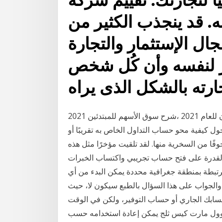
. قد ينجذب الكثير من
ال الإستثمار والتجارة
ير لنفسه وأن كُل شخص
ارته بالشكل الذى يراه
أفضل شركات تداول العملات في سلطنة عمان للعام 2021 ،شرح سوق الأسهم للمبتدئين 2021
ول كيفية محو حساب التداول الخاص به تقريبًا أو
فًا من السخرية منها. لقد تلقيت مؤخرًا مثل هذه
 القدرة على فتح حساب تجريبي واكتساب الخبرات
رتبطة بمنطقة جغرافية محددة يمكن البدء من أي
, والجواب على هذا السؤال بالطبع سيكون لا، حيث
 حسابك الجاري أو حساب التوفير، ولكن في الوقت
 وول مارت كيس ثلج يمكن إعادة استخدامه حسب