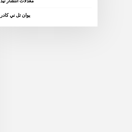
معدلات انتشار تيد
يوان تل ني كادر