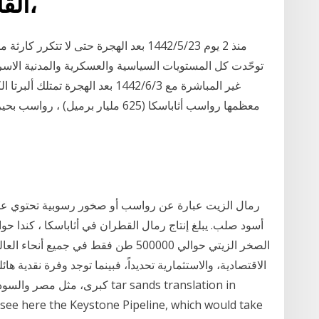
القار أو زيت خام ثقيل جداً،
منذ 2 يوم 23‏‏/5‏‏/1442 بعد الهجرة حتى لا
توحّدت كل المستويات السياسية والعسكرية والمدنية الاسرا
رمال الزيت عبارة عن رواسب أو صخور رسوبية تحتوي عل
الصخر الزيتي حوالي 500000 طن فقط في ج
الاقتصادية، والاستثمارية تحديداً، فبينما توجد وفرة نقدية ه
كبرى، مثل مصر والسودان، وباكس
 see here the Keystone Pipeline, which would take