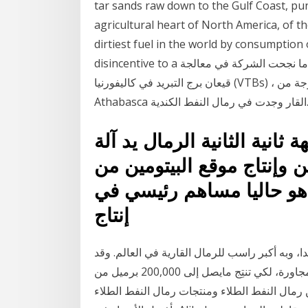
tar sands raw down to the Gulf Coast, pu
agricultural heart of North America, of t
dirtiest fuel in the world by consumption
disincentive to a في فبراير من هذا العام ، قفز سهم ما يقرب من 14 ٪ عندما نجحت الشركة في معالجة
قيعان برج التبريد في كاليفورنيا (VTBs) ، والتي هي أثقل عنصر من النفط الثقيل كاليفورنيا وأكثر لزوجة من
 وجدت في رمال النفط الكندية.
ية الثانية الرمال يد آلة
ن وإنتاج موقع البيتومين من
هو حاليا مساهم رئيسي في
إنتاج
دا، وبه أكبر راسب للرمال القارية في العالم. وقد
صممت وحدة صناعية في منطقة فورت ماك موراي المجاورة، لكي تنتِج مايصل إلى 200,000 برميل من
رمال النفط الطلاء ومنتجات رمال النفط الطلاء