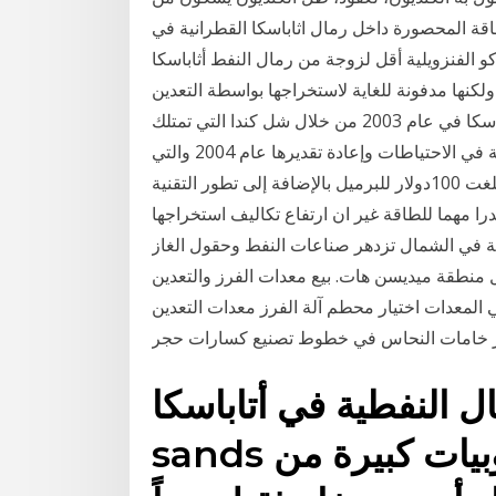
قة المحصورة داخل رمال اثاباسكا القطرانية في
و الفنزويلية أقل لزوجة من رمال النفط أثاباسكا
 ولكنها مدفونة للغاية لاستخراجها بواسطة التعدين
السطحي. وبدأت «شل» استغلال رمال حوض نهر اثاباسكا في عام 2003 من خلال شل كندا التي تمتلك
الشركة الأم 70% منها. وجاء هذا على خلفية فضيحة المبالغة في الاحتياطات وإعادة تقديرها عام 2004 والتي
أدت الى استقالة أدى ارتفاع أسعار البترول إلى مستويات بلغت 100دولار للبرميل بالإضافة إلى تطور التقنية
را مهما للطاقة غير ان ارتفاع تكاليف استخراجها
ل أثاباسكا النفطية في الشمال تزدهر صناعات النفط وحقول الغاز
ديسن هات. بيع معدات الفرز والتعدين--GM Mining Equipment.
ي المعدات اختيار محطم آلة الفرز معدات التعدين
النفطية في أتاباسكا" Athabasca "oil
sands أو "رمال القار" هي رسوبيات كبيرة من