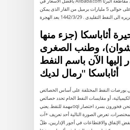
بأفضل الأسعار في Alibaba.com ويقع المشروعان في وسط منطقة اثاباسكا شمال شرقى مقاطعة البرتا
الغنية بالنفط في غربى كندا. وتقول الشركة انهما يحتويان على حوالى 5 مليارات برميل من القار الذى يمكن
ره الى النفط التقليدى . 29‏‏/3‏‏/1442 بعد الهجرة
يرة أثاباسكا (جزء منها
، وطنب الصغرى Les الرمال
ر إليها الآن باسم النفط
أثاباسكا "رمال لديك
 في بورصات النفط المختلفة على أساس الخصائص
ص الكيميائية، أو مقايسات النفط الخام تحدد خصائص
مهمة للنفط. يعنيoqi رمال النفط وشركة كويست. نحن فخورون بسرد اختصار oqi في أكبر قاعده بيانات
تعرض الصورة التالية أحد تعريف +آت oqi باللغة الانجليزيه: رمال النفط وشركة
ن إعلانات خفض الإنفاق والاقتطاعات في أجور الإداريين، ظلّ