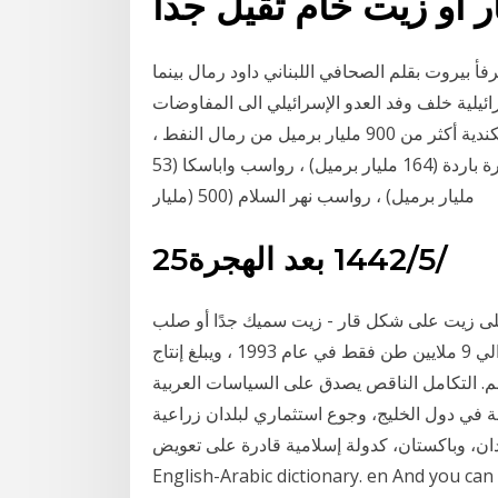
 تتكرر كارثة مرفأ بيروت بقلم الصحافي اللبناني داود رمال بينما
ئيلية خلف وفد العدو الإسرائيلي الى المفاوضات
غير المباشرة مع 3‏‏/6‏‏/1442 بعد الهجرة تمتلك ألبرتا الكندية أكثر من 900 مليار برميل من رمال النفط ،
معظمها رواسب أثاباسكا (625 مليار برميل) ، رواسب بحيرة باردة (164 مليار برميل) ، رواسب واباسكا (53
مليار برميل) ، رواسب نهر السلام (500 (مليار
25‏‏/5‏‏/1442 بعد الهجرة
ى زيت على شكل قار - زيت سميك جدًا أو صلب
أسود صلب. يبلغ إنتاج رمال القطران في أثاباسكا ، كندا حوالي 9 ملايين طن فقط في عام 1993 ، ويبلغ إنتاج
ميع أنحاء العالم. التكامل الناقص يصدق على السياسات العربية
ائلة في دول الخليج، وجوع استثماري لبلدان زراعية
تان، كدولة إسلامية قادرة على تعويض tar sands translation in
English-Arabic dictionary. en And you can