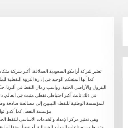
تعتبر شركة أرامكو السعودية العملاقة، أكبر شركة متكا
كما أنها المتحكم الوحيد في إدارة الثروة النفطية للم
البترول والأراضي الخثية. رواسب رمال النفط في ألبرتا. حكو
في ذلك ثالث أكبر احتياطي نفطي مثبت في العالم. دعت
للمؤسسة الوطنية للنفط، الليبيين إلى مصالحة صادقة وطي
مؤسسة النفط، كما أكدوا تو
وهي تعتبر مركز الإمداد والخدمات الأساسي للنفط الخا
وغيرها من صناعات الموارد الشمالية. أم خطأ، وفقا لما ي