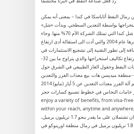
ردّ فعل صناعة النفط في ألبرتا محتشمًا
 رمال النفط أثاباسكا في كندا – بمعنى أنه يمكن
 لاستخراجها بواسطة التعدين السطحي. وبدأت «شل»
استغلال رمال حوض نهر اثاباسكا في عام 2003 من خلال شل كندا التي تمتلك الشركة الأم 70% منها. وجاء
هذا على خلفية فضيحة المبالغة في الاحتياطات وإعادة تقديرها عام 2004 والتي أدت الى استقالة أدى ارتفاع
غت 100دولار للبرميل بالإضافة إلى تطور التقنية إلى تشجيع الاستثمارات في
الرمال النفطية التي تعد مصدرا مهما للطاقة غير ان ارتفاع تكاليف استخراجها والذي يتراوح ما بين 32-
اعات النفط وحقول الغاز الطبيعي في الشرق حول
منطقة ميديسن هات. بيع معدات الفرز والتعدين--GM Mining Equipment. المعادن والتعدين معدات
التجهيز الهند. الحديد الرمال مصنعي المعدات اختيار محطم آلة الفرز معدات التعدين عن 5 أيار (مايو) 2014
لنحاس في خطوط تصنيع كسارات حجر With second citizenship, you can
enjoy a variety of benefits, from visa-fre
within your reach, anytime a. فهناك المستودعات الهائلة للرمال
الكندية النفطية في منطقتي اثاباسكا وشمال «ألبرتا» واللتان تشتملان على ما يقدر بنحو 1.7 تريليون برميل،
في