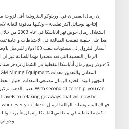
إن رمال القطران في أورينوكو الفنزويلية أقل لزوجة من
إنتاجها بوسائل أكثر تقليدية – ولكنها مدفونة للغاية
أسعار البترول إلى مستويات بل
45دولار ومع رمال أثاباسكا النفطية في الشمال تزدهر صن
تعدين الذهب تركيز خامات ا
e travels to relaxing getaways that will now be
nd anywhere, whenever you like it
وحوالي 1.8 تريليون برميل في رمال منطقة اورينوكو 