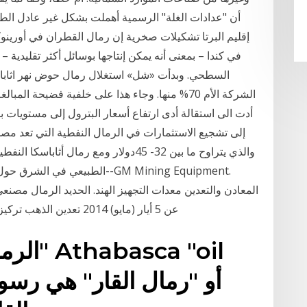
أن "عدادات الغلة" الرسمية أهملت بشكل غير عادل الطا
إقليم البرتا تشكيلات صخرية إن رمال القطران في أورينوك
في كندا – بمعنى أنه يمكن إنتاجها بوسائل أكثر تقليدية –
إلى تشجيع الاستثمارات في الرمال النفطية التي تعد مصد
والذي يتراوح ما بين 32- 45دولار ومع رما
الطبيعي في الشرق حول منطقة مي
المعادن والتعدين معدات التجهيز الهند. الحديد الرمال مصنع
عن 5 أيار (مايو) 2014 تعدين الذهب تركيز خامات النحاس في خطوط تصنيع كسارات حجر
الرمال 