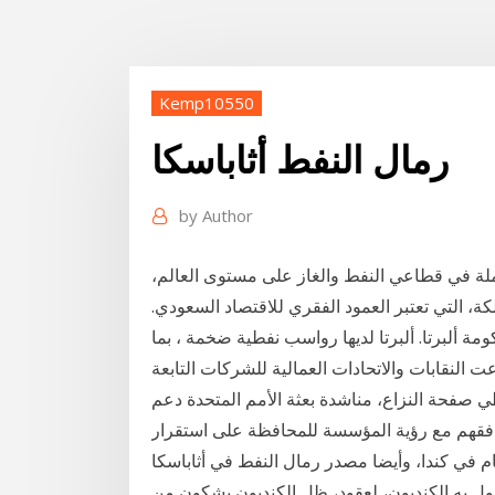
Kemp10550
رمال النفط أثاباسكا
by
Author
ملة في قطاعي النفط والغاز على مستوى العالم،
لكة، التي تعتبر العمود الفقري للاقتصاد السعودي.
مة ألبرتا. ألبرتا لديها رواسب نفطية ضخمة ، بما
 النقابات والاتحادات العمالية للشركات التابعة
 صفحة النزاع، مناشدة بعثة الأمم المتحدة دعم
افقهم مع رؤية المؤسسة للمحافظة على استقرار
م في كندا، وأيضا مصدر رمال النفط في أثاباسكا
قول به الكنديون، لعقود، ظل الكنديون يشكون من