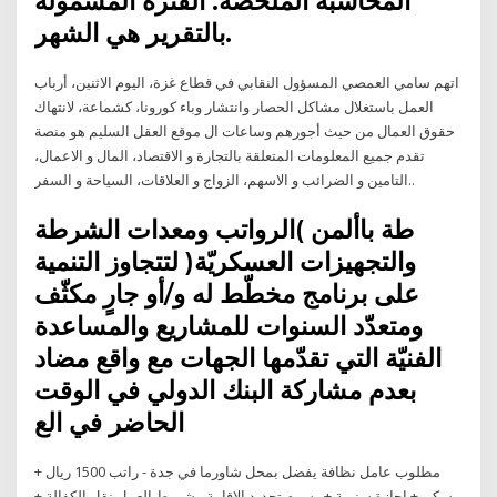
المحاسبة الملخصة. الفترة المشمولة
بالتقرير هي الشهر.
اتهم سامي العمصي المسؤول النقابي في قطاع غزة، اليوم الاثنين، أرباب
العمل باستغلال مشاكل الحصار وانتشار وباء كورونا، كشماعة، لانتهاك
حقوق العمال من حيث أجورهم وساعات ال موقع العقل السليم هو منصة
تقدم جميع المعلومات المتعلقة بالتجارة و الاقتصاد، المال و الاعمال،
التامين و الضرائب و الاسهم، الزواج و العلاقات، السياحة و السفر..
طة باألمن )الرواتب ومعدات الشرطة
والتجهيزات العسكريّة( لتتجاوز التنمية
على برنامج مخطّط له و/أو جارٍ مكثّف
ومتعدّد السنوات للمشاريع والمساعدة
الفنيّة التي تقدّمها الجهات مع واقع مضاد
بعدم مشاركة البنك الدولي في الوقت
الحاضر في الع
مطلوب عامل نظافة يفضل بمحل شاورما في جدة - راتب 1500 ريال +
سكن + اجازة سنوية + رسوم تجديد الاقامة - شروط العمل نقل الكفالة +