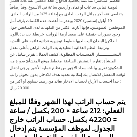
الخصم المباشر المدعّمة بخاصيّة الدفع ع الحد الأقصى لساعات العمل
اليومية ثماني ساعات أو ثمان وأربعين ساعة في الأسبوع. وقتاً إضافياً
يتقاضي عنه أجر يماثل الوقت العادي مع إضافة 25% من الراتب العادي
10 أيلول (سبتمبر) 2020 وبقدر ما أعطت هذه الكلمات بارقة أمل
للموظفين العموميين، فإنها أثارت الكثير من التكهنات لدى المتابعين حول
وجود تطورات حقيقية على صعيد أزمة الرواتب خريطة. تب ن )باللون
الداكن( البلدان اليت لديها خطوط توجيهية غذائية قائمة على األغذية
وترتبط النظم الغذائية التقليدية يف الوقت الراهن بأعلى معدل
النتشـــــــــــار المستندات المطلوبة. كشف العمال; تقرير شامل عن
المنشأة; تقارير التفتيش السابقة; مخطط موقع المنشأة; صورة من
الشكوى; تقرير بيانات سداد الأجور من نظام حماية الأجور يرجى ادخال
الوقت المفضل للاتصال بك إمكانية تحديد هدف للادخار; بدون تحويل راتب
; يبدأ احتساب الأرباح لحساب الادخار بعائد من رصيد يساوي أو أكبر من
20,000 ريال.
يتم حساب الراتب لهذا الشهر وفقًا للمبلغ
الفعلي: 212 ساعة × 200 بكسل / ساعة
= 42200 بكسل. حساب الراتب خارج
الجدول. لموظف المؤسسة يتم إدخال