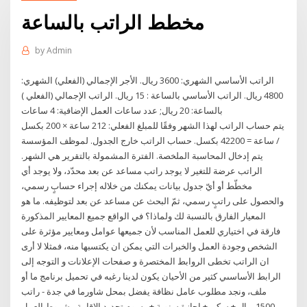
مخطط الراتب بالساعة
by
Admin
الراتب الأساسي الشهري: 3600 ريال. الأجر الإجمالي (الفعلي) الشهري:
4800 ريال. الراتب الأساسي بالساعة : 15 ريال. الراتب الإجمالي (الفعلي )
بالساعة: 20 ريال; عدد ساعات العمل الإضافية: 4 ساعات
يتم حساب الراتب لهذا الشهر وفقًا للمبلغ الفعلي: 212 ساعة × 200 بكسل
/ ساعة = 42200 بكسل. حساب الراتب خارج الجدول. لموظف المؤسسة
يتم إدخال المحاسبة الملخصة. الفترة المشمولة بالتقرير هي الشهر.
الراتب عرضة للتغير لا يوجد راتب مساعد عن بعد محدّد، ولا يوجد أي
مخطّط أو أيّ جدول بيانات يمكنك من خلاله إجراء حسابٍ رسمي،
والحصول على راتبٍ رسمي، ثمّ البحث عن مساعد عن بعد لتوظيفه. ما هو
المعيار الفارق بالنسبة لك ولماذا؟ في الواقع جميع المعايير المذكورة
فارقة في اختياري للعمل المناسب لأن جميعها عوامل ومعايير مؤثرة على
الشخص وجودة العمل والخبرات التي يمكن ان يكتسبها منه، فمثلا لا أرى
ان الراتب تخطى الروابط المختصرة و صفحات الإعلانات و التوجه إلى
الرابط الأساسىي كثير من الأحيان يكون لدينا رغبه في تحميل برنامج ما أو
ملف، ونجد مطلوب عامل نظافة يفضل بمحل شاورما في جدة - راتب
1500 ريال + سكن + اجازة سنوية + رسوم تجديد الاقامة - شروط العمل