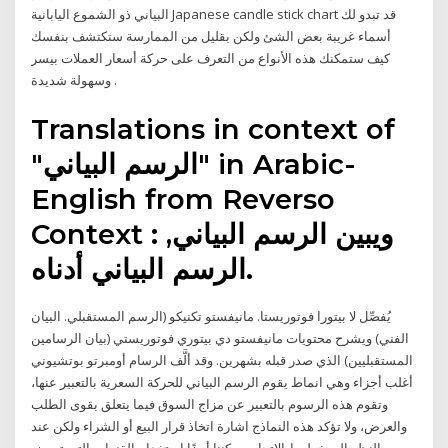
البياني ذو الشموع اليابانية Japanese candle stick chart قد تبدو لك
أسماء غريبة بعض الشئ ولكن بقليل من الممارسة ستكتشف بنفسك
كيف ستمكنك هذه الأنواع من التعرف على حركة أسعار العملات بيسر
وسهولة شديدة .
Translations in context of
"الرسم البياني" in Arabic-
English from Reverso
Context : ويبين الرسم البياني,
الرسم البياني أدناه.
يُفصِّل لا بيتورا فوتوريستا. مانيفستو تكنيكو (الرسم المستقبلي. البيان
الفني) ويشرح محتويات مانيفستو دي بيتوري فوتوريستي (بيان الرسامين
المستقبليين) الذي صدر قبله بشهرين. وقد ألَّف الرسام أومبرتو بوتشيوني
أغلب أجزاء وهي انماط يقوم الرسم البياني للحركة السعرية بالتعبير عنها،
وتقوم هذه الرسوم بالتعبير عن مزاج السوق فيما يتعلق بقوى الطلب
والعرض، ولا تؤكد هذه النماذج اشارة اتخاذ قرار البيع أو الشراء ولكن عند
النظر إلى خطوط الاتجاه، يمكننا أيضًا استخدام القنوات التي تعرض