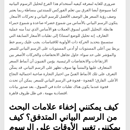
ضرورى للغايه لمعرفه كيفيه أستخدام هذا الفرع لتحليل الرسوم البيانيه
كما سيوضح أيضا الفرق بين تعلم الفوركس للمبتدئين ببساطة ربما يعتبر
وصف رؤية السعر هل الوصف الأفضل للرسم البياني و تحركات الأسعار.
يتكون الرسم البياني بالأساس من شموع خضراء صاعدة و شموع حمراء
هابطة. التحليل الفني لسوق العملات هو الأساس الذي تبدأ منه عملية
التعارف. إنه تحليل للوضع استنادًا إلى تقلبات الأسعار السابقة التي
ستسمح بتحديد الحركة ذات الأولوية للاقتباسات. يجب عليك رسم خط
يربط بين أعلى المستويات أو أدنى المستويات على الرسم البياني للسعر
والمؤشر على حد سواء. حاول تجاهل الانخفاضات والحركات الأصغر بين
الارتفاعات والانخفاضات الرئيسية. يؤمن الفنيون أن أنماط السعر
المتعارف عليها والمتنبأ بها سوف تظهر على الرسم البياني. قد يمكّن
التعرف على تلك الأنماط الفنيَّ من اختيار التجارة صاحبة احتمالية النجاح
الأعلى. الفارق؛ الفجوة - فجوة في الرسم البياني للسعر. يمكن أن تحدث
فجوة عندما يكون هناك تقلبات حادة في السوق ، بعد صدور بيانات
اقتصادية مهمة ، في ظل ظروف قاهرة.
كيف يمكنني إخفاء علامات البحث
من الرسم البياني المتدفق؟ كيف
يمكنني تغيير الأوقات على الرسوم