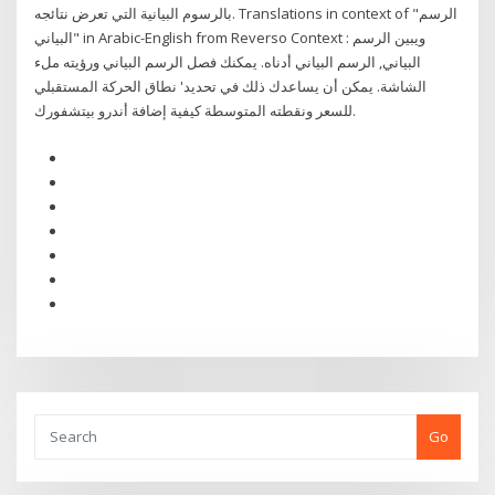
بالرسوم البيانية التي تعرض نتائجه. Translations in context of "الرسم
البياني" in Arabic-English from Reverso Context : ويبين الرسم
البياني, الرسم البياني أدناه. يمكنك فصل الرسم البياني ورؤيته ملء
الشاشة. يمكن أن يساعدك ذلك في تحديد' نطاق الحركة المستقبلي
للسعر ونقطته المتوسطة كيفية إضافة أندرو بيتشفورك.
Go