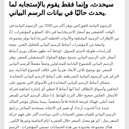
سيحدث، وإنما فقط يقوم بالإستجابه لما
يحدث حاليًا في بيانات الرسم البياني.
الرسوم البيانية للفوركس توفر أكثر من 1000 من الرسوم البيانية في
الوقت الحقيقي مع أسعار الانتربنك(بما في ذلك السلع و المؤشرات, 22
من الإطارات الزمنية المختلفة والأدوات الخطية المرنة).كما توفر مجموعة
واسعة من المؤشرات أنماط الرسم البياني للتحليل الفني. نتيجة
للدراسات طويلة المدى للسوق ، لوحظ أنه تظهر بشكل دوري أنماط
أسعار على الرسم البياني تسمح بتوقع السلوك المستقبلي للسعر. يوفر
الرسم البياني للشموع اليابانية للمتداولين وصفاً مفصلاً للرسم البياني
للسعر، مع توضيح ثلاثي الأبعاد تقريباً.على خلاف الشموع اليابانية، يتم
التركيز في الرسوم البيانية الشريطية على أنماط الرسم البياني المحايدة.
تتشكل أنماط الرسم البياني المحايدة في الأسواق التي تحتوي على
اتجاهين وأسواق النطاق، كما أنها أنماط لا تعطي أي إشارة اتجاهية لحركة
الأسعار. العكس صحيح خلال الترند الهابط. إذا شكل الرسم البياني للسعر
قاعاً منخفضاً، بينما يشكل مؤشر الماكد macd قمة أعلى، فهناك فرصة
جيدة جداً لحدوث ارتداد أو تغيير في الاتجاه. يستخدم المتاجر برنامج
الرسم البياني للقيام ببعض الحسابات التي تساعده أكثر على فهم حركة
السعر مثل : كم هو معدل السعر خلال العشرة ايام الماضية وغيرها الكثير ,
هناك مجموعة محدودة من هذة الحسابات تسمى المؤشرات . الرسم