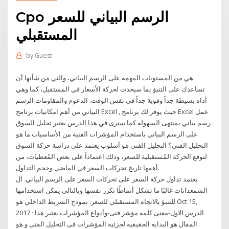
Cpo الرسم البياني للسعر
المستقبلي
by
Guest
هي من المستويات المهمة على الرسم البياني، والتي من شأنها أن
تساعدك على التنبؤ بما سيحدث لحركة الأسعار في المستقبل، كما وهي
أداه بسيطة جداً وقوية جداً في نفس الوقت. الدعوم والمقاومات الرسم
البياني من أهم امكانيات برنامج Excel , حيث يوفر لك برنامج Excel عمل
رسم بياني بمنتهى السهولة كما سنرى في هذا الدرس يعتبر تحليل السوق
على الرسم البياني باستخدام المؤشرات الفنية من الأساسيات ما هو
التحليل الفني؟ التحليل الفني هو أسلوب يعتمد على دراسة حركة السوق
لتوقع الحركة المُستقبلية للسعر، وذلك اعتماداً على بعض المُعطيات، من
أهمها تاريخ تحركات السعر في الماضي وحجم التداول.
يعتمد تداول حركة السعر على تحركات السعر على الرسم البياني. ال
الشمعدانات غالبًا ما تشكل أنماطًا تكرر نفسها وبالتالي يمكن استخدامها
للتنبؤ بالاتجاه المستقبلي للسعر. نموذج الشريط الداخلي هو Oct 15,
2017 · الدرس الاول-معنى كلمه مؤشر فنى-وأنواع المؤشرات يعتبر هذا
المقال هو البدايه الحقيقيه لجزئيه المؤشرات فى التحليل الفنى و هو