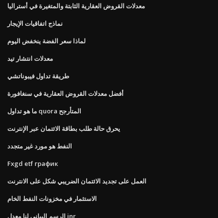
معدلات القروض العقارية الثابتة والمتغيرة في أستراليا
نماذج اتفاقيات الإيجار
لماذا سعر الفضة ينخفض ​​اليوم
معدلات انتشار تيد
طريقة تداول فيبوناتشي
أفضل معدلات القروض العقارية في سنغافورة
ما هو تداول quora المتأرجح
يحرق حالة طلب بطاقة الائتمان عبر الإنترنت
النفط هو مورد غير متجدد
Fxgd etf график
العمل على تجديد الائتمان الضريبي شكل على الانترنت
الاستثمار في مخزونات النفط الخام
الرسم البياني لنا معدل inr