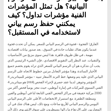
البيانية؟ هل تمثل المؤشرات
الفنية مؤشرات تداول؟ كيف
يمكنني حفظ رسم بياني
لاستخدامه في المستقبل؟
الفارق؛ الفجوة - فجوة في الرسم البياني للسعر. يمكن أن تحدث فجوة
عندما يكون هناك تقلبات حادة في السوق ، بعد صدور بيانات اقتصادية
مهمة ، في ظل ظروف قاهرة. هذا ليس سوى مزيج من الأساسيات
والتقنيات. عند النظر إلى التقويم الاقتصادي ، فإن الشيء الرئيسي الذي
يجب أن نتذكره هو أن الرسم البياني للسعر الذي تراه يقوم بخصم جميع
الأخبار السائدة. وهذا مؤشر التعادل مرتين خطوط الاتجاه على الرسم
البياني الذي عليه يتم وضعها. خط الترند الأسعار تنبيه – مؤشر للميتاتريدر 4
هو ميتاتريدر 4 (mt4) المؤشر وجوهر. لدينا عقد حصري لإجراء الفحص
الفني السنوي للمركبات في إمارة أبوظبي، حيث ننجز يومياً فحص أكثر من
2000 مركبة خفيفة في مراكز الفحص الفني التابعة لنا في أبوظبي والعين
ومنطقة الظفرة. مع استمرار الانخفاضات الأعلى على الرسم البياني
اليومي والرسم البياني للأربع ساعات، ومع ذلك، ليس هناك شك في أن
المضاربين على الارتفاع ما زالوا يسيطرون على سوق الإيثيريوم. ذلك لأن