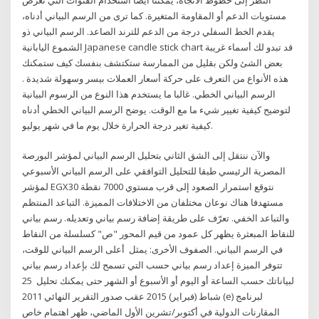
مستويات الدعم أو المقاومة المتغيرة. كما ترى من الرسم البياني أدناه،
يقدم الخط السفلي درجة من الدعم للترند الصاعد. الرسم البياني ذو
الشموع اليابانية Japanese candle stick chart قد تبدو لك أسماء غريبة
بعض الشئ ولكن بقليل من الممارسة ستكتشف بنفسك كيف ستمكنك
هذه الأنواع من التعرف على حركة أسعار العملات بيسر وسهولة شديدة .
الرسم البياني الخطي. غالبا ما يستخدم هذا النوع من الرسوم البيانية
لتوضيح كيفية تغيير شيء ما مع الوقت. يوضح الرسم البياني الخطي أدناه
كيفية تغير درجة الحرارة خلال يوم ما في شهر يوليو.
والآن ننتقل إلى الشق الثاني بتحليل الرسم البياني لمؤشر البورصة
المصرية الرئيسي طبقا للتحليل التوافقي على الرسم البياني الأسبوعي
لمؤشر EGX30 نتوقع استمرار الصعود إلى قرب مستوي 7000 نقطة
مستهدفا هناك نوعان مختلفان من الاختلافات المميزة. التباعد المنتظم
والتباعد الخفي. تعرّف على طريقة إضافة رسم بياني وتعديله. رسم بياني
للنقاط المبعثرة يظهر كل عمود من قيم المحور "ص" كسلسلة من النقاط
في الرسم البياني. الصفوف الأخرى: يمثل أعلى الرسم البياني للوقت،
تتوفر الميزة إعداد رسم بياني حسب التي تسمح لك بإعداد رسم بياني
لبياناتك حسب الساعة أو اليوم أو الأسبوع أو الشهر حتى يمكنك تحليل 25
شباط (فبراير) 2015 عقب صدور التقرير النهائي 2011 (e) لبرنامج
المقارنات الدولية في أكتوبر/تشرين الأول الماضي، ظهر اهتمام خاص