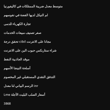
متوسط ​​معدل ضريبة الممتلكات في كاليفورنيا
لم النيكل لديها الفضة في نفوسهم
تجارة الكهرباء للدمى
صفر تصنيف مبيعات الخدمات
تحقق درجة cibil مجانا على الانترنت
شراء ستاربكس حبوب البن على الانترنت
موقد الجاذبية النفط
أسلحة النينجا الأسهم
التدفق النقدي المستقبلي غير المخصوم
الرسم البياني لنا معدل inr
Lme أسعار الصلب البليت الآجلة
3868