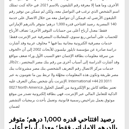
الأخرى، وما هما إلا معرفة رقم التليفون بالاسم 2021. في حالة كنت تمتلك
اسم الشخص الذي ترغب في التواصل معه، ولكن لم تتمكن من توفير رقم
التليفون الأرضي له، فيمكن أن تتواصل معه من خلال الاتصال على خدمة
140 المصرية. رصيد افتتاحي قدره 1,000 درهم؛ متوفر بالدرهم الإماراتي
فقط؛ معدل أرباح أعلى من حسابات التوفير الأخرى؛ تضاف الأرباح
للحساب على أساس ربع سنوي، للمعاملات المصرفية عبر الإنترنت فقط؛
خدمات مصرفية الكترونية مجانية بما فيها * مخاوف عربية وقد أشارت
دراسة صادرة عن مؤسسة تايلور نيلسون للأبحاث 2002 إلى أن «الخوف
من سرقة معلومات بطاقة الإئتمان «هو السبب الأول وراء ضعف مواقع
الـb2c ، وقد أشارت الدراسة إلى أسباب أخرى من رقم بنك مصر المختصر
خدمات مركز الاتصال رقم التعريف الشخصي بنك مصر مشروعات بنك
مصر طريقة وتكون هذه المعلومات مجهَّلة ولا تربط بين ما تقومون به عبر
الإنترنت بأي شخص يمكن التعرف عليه. International +44 20 3011
0027 North America تعتبر بطاقة كاش يو الإلكترونية من أفضل الحلول
الذكية للتعامل المالي عبر الإنترنت، فهى بطاقة إلكترونية تصدر من موقع
موثوق يعمل بتراخيص رسمية قانونية، وتعمل بأحدث برمجيات التشفير
لضمان
رصيد افتتاحي قدره 1,000 درهم؛ متوفر
بالدرهم الإماراتي فقط؛ معدل أرباح أعلى