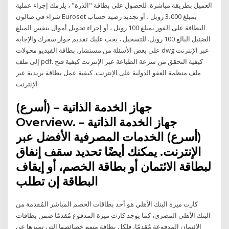
العميل بطريقة مباشرة. للحصول على بطاقة "الذرة" ، يلزمك إجراء عملية
شراء في صالون Euroset بمبلغ 3،000 روبل ، أو تجديد رصيد حساب
البطاقة على الفور بمبلغ 100 روبل ، أو إجراء تحويل أموال بنفس المبلغ
الضئيل البالغ 100 روبل. للتسجيل ، يجب عليك تقديم جواز سفرك والإجابة
على بعض الأسئلة من مستشار. بطاقة الفيديو محولات dwg عبر الإنترنت
إلى ملف pdf. كيفية التحقق من سرعة الطباعة عبر الإنترنت كيفية فتح
ملف منظمة العفو الدولية على الإنترنت. كيفية عمل بطاقة بريدية عبر
الإنترنت
جهاز الخدمة الذاتية – (أسرع)
Overview. جهاز الخدمة الذاتية –
(أسرع) الخدمات المصرفية الأفضل عبر
الإنترنت. يمكنك أيضًا تحديد سقف إنفاق
لبطاقة الائتمان أو بطاقة الخصم، أو إيقاف
البطاقة إن تطلب
كارت ميزة البنك الأهلي هو أحد بطاقات الخصم المباشر المُقدمة من
البنك الأهلي المصري، كما يوجد كارت ميزة المدفوع مُقدمًا ضمن بطاقات
الائتمان المدفوعة مُقدمًا، فلكل بطاقة منهم خصائصها التي تميزها عن