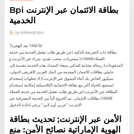
Bpi بطاقة الائتمان عبر الإنترنت
الخدمية
by
Administrator
7‏‏/6‏‏/1442 بعد الهجرة
بطاقة ذات الشريحة الذكية. (عن طريق طلب تفعيل الخدمة من خدمة
العملاء 16668) ( مشتريات، سحب نقدي، شراء عبر الأنترنت و
المدفوعات). رسالة مجانية للتذكير بميعاد السداد. هذه الخدمة مقدمة إلى
حاملي بطاقات الائتمان المقدمة من البنك العربى الافريقى الدولى.
خطوات إستخدام d 3سيكيور الخاص بك أثناء التسوق عبر الإنترنت:
استمتع بالحياة أكثر مع بطاقة الائتمانية الكلاسيكية إمكانية استخدام
البطاقة عبر الأنترنت (عن طريق طلب تفعيل الخدمة من خدمة العملاء
16668) بطاقات الإئتمان. .تم الخروج آلياً من الخدمة المصرفية عبر
الإنترنت "عربي أون لاين" يرجى إعادة الدخول
الأمن عبر الإنترنت; تحديث بطاقة
الهوية الإماراتية نصائح الأمن: منع