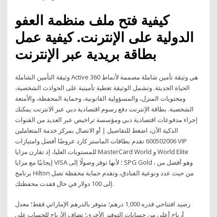
كيفية فتح ملف منظمة العفو
الدولية على الإنترنت. كيفية عمل
بطاقة بريدية عبر الإنترنت
وثيقة التأمين الشاملة Active 360 هي وثيقة تأمين شاملة مصممة لأنماط
الحياة الحديثة. وتشمل الوثيقة تغطية تأمينية على الحوادث الشخصية،
ومحتويات المنزل، والمسؤولية القانونية، وحماية المحفظة، والأمتعة
الشخصية. بطاقة الإنترنت دفع رسوم اقتصادية دبي عبر الانترنت يمكنك
إجراء مدفوعات اقتصادية دبي ومؤسسة تراخيص عبر العديد من القنوات
الذكية الآن، اضغط للتفاصيل | أو الاتصال بمركز خدمة المتعاملين
600502006 تقدم بطاقات الماستر كارد عروضًا أفضل وامتيازات VIP
للمستويات العليا، إذ تقارن مزايا MasterCard World و World Elite
إيجابيًا مع مزايا VISA ؛ لأنها توفر وصولًا إلى SPG Gold ، وهو أفضل من
برنامج Hilton من حيث عدد ونوعية الفنادق، وتقدم حماية محفظة تصل
إلى 100 دولار في حال فقدت محفظتك.
رصيد افتتاحي قدره 1,000 درهم؛ متوفر بالدرهم الإماراتي فقط؛ معدل
أرباح أعلى من حسابات التوفير الأخرى؛ تضاف الأرباح للحساب على