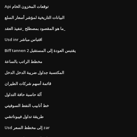
Api توقعات المخزون الخام
البيانات التاريخية لمؤشر أسعار السلع
ما هو المقصود بمصطلح _تنفيذ العقد_
Usd inr اقتباس مباشر
Biff tannen يقتبس العودة إلى المستقبل 2
مخطط الراتب بالساعة
المكتسبة جداول ضريبة الدخل الدخل
قائمة أسهم شركات الطيران
آلة حاسبة حافة التداول
خط أنابيب النفط السوفيتي
طريقة تداول فيبوناتشي
Usd إلى مخطط السعر zar