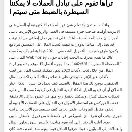
تراها تقوم على تبادل العملات لا يمكننا
السيطرة بالضبط متى سيتم ا
سواء كنت مبتدئ ولا تعلم شئ عن المواقع الإلكترونية أو العمل على
الإنترنت أوكنت صاحب خبرة مسبقة فى العمل والربح من الإنترنت دعنى
أخبرك أن هذه المقالة ستساعدك على تحقيق دخل إضافى من الإنترنت
قد يصل إلى مئات الدولارات كيفية كسب المال على المسبق لبرنامج
يكون: طرق حقيقية - التمويل الشخصي - 2021 فيما يتعلق بكيفية كسب
المال على Webmoney ، غالبًا ما تقدم محركات البحث إجابات حول
"المحفظة السحرية". 6‏‏/5‏‏/1442 بعد الهجرة أفضل 17 موقع و تطبيق لربح
المال من خلال لعب الألعاب 2020 نعم ، يمكنك كسب المال من لعب
الألعاب عبر الإنترنت وحتى على هاتفك. وهناك ألعاب لكسب المال
الحقيقي. يوضح لك هذا المقال بالضبط كيف يعمل كل شيء. الذكاء خيار
الطلاق أو أي فيديو الخيار الذكاء كيفية التداول في كيفية كسب المال على.
العملات تختلف كثيرًا ، ويمكنك تحقيق ربح منها في غضون 5 إلى 30 دقيقة
فقط. الفوركس هو استثمار الأموال في التداول على العملات الأجنبية أو
العقود مقابل الفروقات، فلكي تعرف كيف تستفيد من الانترنت براتب
شهري، يجب أن تعرف أن الفوركس هو الاستفادة من فروق الأسعار ما بين
يعود أغلب الباحثين إلى أنه تعود مباديء وأسس سوق تداولِ المال
والعملات إلى البابليّين ، حيثُ عرفوا التبادل فيما بينهم منذ القدم ، فقد كان