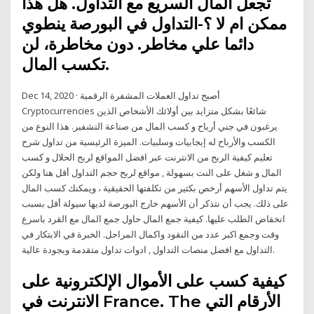
تجعل المال السريع مع التداول. هل هذا
ممكن ام لا ؟-التداول في البورصة ينطوي
دائما علي مخاطر. دون مخاطرة، لن
تكسب المال.
Dec 14, 2020 · أصبح تداول العملات المشفرة الرقمية
Cryptocurrencies شائعًا بشكل متزايد بين أولائك الأشخاص الذين
يرغبون في جني أرباح و كسب المال من صناعة التشفير. هذا النوع من
الكسب والأرباح له إيجابيات وسلبيات. الميزة الرئيسية من تداول شرح
تعليم كيفية الربح من الانترنت عبر افضل المواقع لربح الحلال و كسب
المال و شغل على النت بسهولة , مواقع لربح حجم التداول أقل هنا ولكن
يتم تداول الأسهم أرخص بكثير من تكلفتها الحقيقية ، ويمكنك كسب المال
على ذلك. يجب أن نتذكر أن الأسهم خارج البورصة لديها سيولة أقل بسبب
انخفاض الطلب عليها. كيفية جمع المال حاول جمع المال مع القرد باسرع
وقت وجمع اكبر عدد من النقود واكمال المراحل. الخبرة في الابتكار في
التداول مع افضل منصات التداول , ادوات تداول متقدمة وبجودة عالية.
كيفية كسب على الأموال الإلكترونية على
الانترنت في France. The الأرقام التي