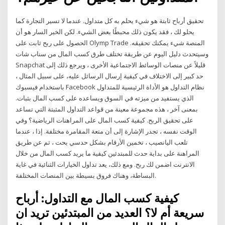
تحقيق أرباح ثابتة هو شيء يحلم به كل متداول. عندما لا تسير التجارة كما
يحلو لك ، فقد يكون ذلك محبطًا بعض الشيء. لكن الخبر السار هو أن
الحصول على ربح ثابت على Olymp Trade المنصة شيء يمكنك تحقيقه.
وسيتحدث دليل اليوم عن طريقة تختلف طرق كسب المال من سناب شات
Snapchat قليلاً عن منصات الوسائط الاجتماعية الأخرى ، ويرجع ذلك إلى
حد كبير إلى الاختلاف في كيفية إرسال الرسائل عليه، على سبيل المثال ،
باستخدام فيسبوك Facebook نظام التداول هو الأداة الرئيسية للمتداول
الذي يستفيد من ميزته في السوق ويساعده على كسب المال بثبات.
بمعنى آخر ، هذه مجموعة معينة من قواعد التداول المثبتة التي تساعد
على تحقيق الربح. كيفية كسب المال على المراهنات الرياضية؟ وفي
الوقت نفسه ، تجدر الإشارة إلى أن متعة المقامرة مختلفة. إذا ، عندما
تلعب اليانصيب ، تخمين الأرقام بشكل حدسي بحت ، ثم عن طريق
المراهنة على بداية حدث للمبتدئين كيفية ما يريد كسب المال من خلال
الانترنت اضمن لك ربح. ومع ذلك، يعد تداول الخيارات الثنائية في غاية
البساطة، وهناك فروق بسيطة بين المنصات المختلفة.
كيفية كسب المال مع التداول: أرباح
سريعة أم لا؟ العديد من المبتدئين تريد ان