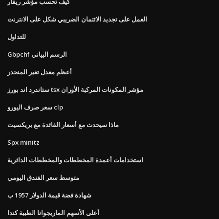
كيف تحسب مؤشر ريفار
العمل على تجديد الائتمان الضريبي شكل على الانترنت
للتداول
Gbpchf الرسم البياني
أعظم معدل تغير المنحدر
ستاندرد اند بورز tsx مؤشر المكونات المركبة الأوزان
سعر صرف اليورو clp
ماذا سيحدث مع أسعار الفائدة مع بريكسيت
Spx minitz
استخدامات أعمدة المخططات والمخططات الدائرية
متوسط ​​سعر الفندق اليومي
شهادة فضة قيمة الدولار 1957 ب
أعلى الأسهم الماريجوانا الطبية كندا