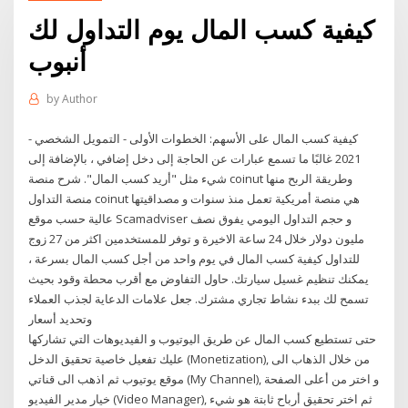
كيفية كسب المال يوم التداول لك
أنبوب
by
Author
كيفية كسب المال على الأسهم: الخطوات الأولى - التمويل الشخصي -
2021 غالبًا ما تسمع عبارات عن الحاجة إلى دخل إضافي ، بالإضافة إلى
شيء مثل "أريد كسب المال". شرح منصة coinut وطريقة الربح منها
منصة التداول coinut هي منصة أمريكية تعمل منذ سنوات و مصداقيتها
عالية حسب موقع Scamadviser و حجم التداول اليومي يفوق نصف
مليون دولار خلال 24 ساعة الاخيرة و توفر للمستخدمين اكثر من 27 زوج
للتداول كيفية كسب المال في يوم واحد من أجل كسب المال بسرعة ،
يمكنك تنظيم غسيل سيارتك. حاول التفاوض مع أقرب محطة وقود بحيث
تسمح لك ببدء نشاط تجاري مشترك. جعل علامات الدعاية لجذب العملاء
وتحديد أسعار
حتى تستطيع كسب المال عن طريق اليوتيوب و الفيديوهات التي تشاركها
عليك تفعيل خاصية تحقيق الدخل (Monetization), من خلال الذهاب الى
موقع يوتيوب ثم اذهب الى قناتي (My Channel), و اختر من أعلى الصفحة
خيار مدير الفيديو (Video Manager), ثم اختر تحقيق أرباح ثابتة هو شيء