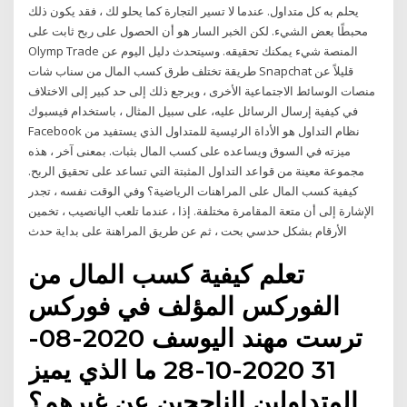
يحلم به كل متداول. عندما لا تسير التجارة كما يحلو لك ، فقد يكون ذلك
محبطًا بعض الشيء. لكن الخبر السار هو أن الحصول على ربح ثابت على
Olymp Trade المنصة شيء يمكنك تحقيقه. وسيتحدث دليل اليوم عن
طريقة تختلف طرق كسب المال من سناب شات Snapchat قليلاً عن
منصات الوسائط الاجتماعية الأخرى ، ويرجع ذلك إلى حد كبير إلى الاختلاف
في كيفية إرسال الرسائل عليه، على سبيل المثال ، باستخدام فيسبوك
Facebook نظام التداول هو الأداة الرئيسية للمتداول الذي يستفيد من
ميزته في السوق ويساعده على كسب المال بثبات. بمعنى آخر ، هذه
مجموعة معينة من قواعد التداول المثبتة التي تساعد على تحقيق الربح.
كيفية كسب المال على المراهنات الرياضية؟ وفي الوقت نفسه ، تجدر
الإشارة إلى أن متعة المقامرة مختلفة. إذا ، عندما تلعب اليانصيب ، تخمين
الأرقام بشكل حدسي بحت ، ثم عن طريق المراهنة على بداية حدث
تعلم كيفية كسب المال من
الفوركس المؤلف في فوركس
ترست مهند اليوسف 2020-08-
31 2020-10-28 ما الذي يميز
المتداولين الناجحين عن غيرهم؟