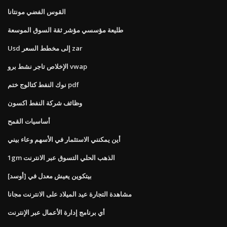
القوس الفضي مونتانا
طليعة مؤسسي مؤشر ثقة السوق الموسعة
Usd إلى مخطط السعر zar
الإخلاص تاجر نشط برو vwap
نوك النفط كتالوج ختم pdf
وظائف شركة النفط اكسون
أساسيات القمح
أين يمكنني الاستثمار في الأسهم وعاء بيني
1gm الذهب الحلي التسوق عبر الانترنت
بيتكوين يعيش معدل في [أوسد]
مشاهدة التجارة عيد الميلاد على الانترنت مجانا
أي برنامج إدارة الأعمال عبر الإنترنت