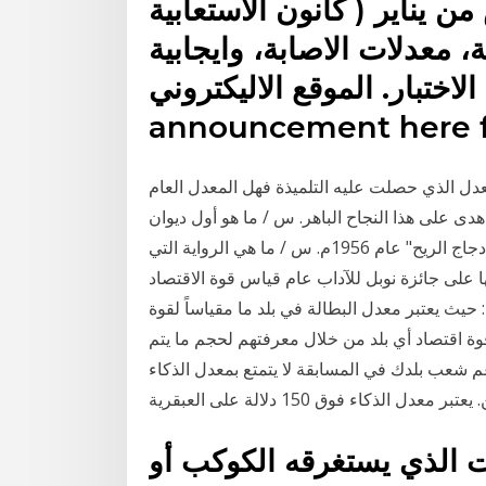
 يناير ( كانون الاستعابية
، معدلات الاصابة، وايجابية
الاختبار. الموقع الاليكتروني Read the Governor's
announcement here f
عدل الذي حصلت عليه التلميذة فهل المعدل العام
ة هدى على هذا النجاح الباهر. س / ما هو أول ديوان
أصدره جونتر جراس؟ ج / أصدر ديوانه الأول بعنوان "مزايا دجاج الريح" عام 1956م. س / ما هي الرواية التي
ا على جائزة نوبل للآداب عام قياس قوة الاقتصاد
حيث يعتبر معدل البطالة في بلد ما مقياساً لقوة
ة اقتصاد أي بلد من خلال معرفتهم لحجم ما يتم
ل الذكاء هو 100. شارك في دعم شعب بلدك في المسابقة لا يتمتع بمعدل الذكاء
ت الذي يستغرقه الكوكب أو