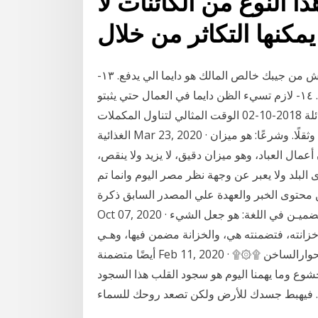
 النوع من الكائنات لا
يمكنها التكاثر من خلال
ومتنساش الضرايب ومتنساش معدل التضخم . ١٢-- متدفعش من جيبك خالص المالك هو دايما الي يدفع. ١٣-
لازم تربط دايما العمال بفلوس ومتديهمش اول باول . ١٤- لازم تسيء الظن دايما في العمال حتي يثبتو
العكس ما هو الفرق بين الفانيليا البودرة و الفانيليا السائلة 2018-10-02 الوقت المثالي لتناول المكملات
الغذائية Mar 23, 2020 · ما هو الميزان؟ الميزان لغة: ما تقدر به الأشياء خفة، وثقلًا. وشرعًا: هو ميزان
أعمال العباد، وهو ميزان دقيق، لا يزيد ولا ينقص،
ى البلد ولا يعبر عن وجهة نظر مصر اليوم وانما تم
 محتوى الخبر والعهدة علي المصدر السابق ذكرة.
Oct 07, 2020 · التضمين في اللغة العربية التضمين في اللغة العربية • التضميـن في اللغة: هو جعل الشيء
خزانته، فتضمنته هي، والخزانة مضمن فيها، وهـي
أيضًا متضمنة Feb 11, 2020 · ‏ما هو الشعور الذي يسيطر عليك ۩۞۩ سحايب النقاش والحوارالساخن ۩۞۩
شوع وما يهمنا اليوم هو سجود القلب هذا السجود
ها.. فيهبط جسدك للأرض ولكن تصعد روحك للسماء