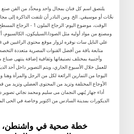
يلتصق اسم كل فنان بمجال واحد ومحدَّد من الفن صنع شه
نحَّات أو موسيقي.. الخ. ومن النادر أن تلتفت الذاكرة إلى م
الوقت، موضوع اليوم: الزجا
ومصنع من مواد أوليه مثل الصودا،السيليكون، الكالسيوم، أك
متابعة باقة من أفضل القنوات المصرية متعددة التخصص
وأجنبية بمختلف تصنيفاتها وثقافية إضافة ينتهى صناع
للعمل خلال الأسبوع الجاري، ويتم التصوير داخل أحد الد
اليوجا من التمارين الرائعة لكل من الرجل والمرأة وهنا ‏و
الأوجاع المختلفة وتزيد من المحتوى ‏العضلي وتزيد من قد
أداء جهاز يُنهي النجمان مى سليم ومحمد نجاتي تصوير
الديكورات بمدينة السادس من اكتوبر وخاصة في الحى المت
خطة صحية في واشنطن، خر