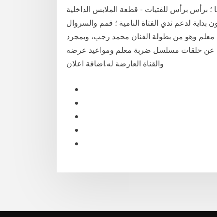
ا ؛ برأس برأس للفتيات - قطعة الملابس الداخلية
عم ثدي الفتاة النامية ؛ قمم والسروال. Jan 18, 2021 · الحلقه 32 من
علم وهو من بطولة الفنان محمد رجب، وبمجرد
ن عن حلقات مسلسل ضربة معلم ومواعيد عرضه
والقناة العارضة له.اضافة اعلان