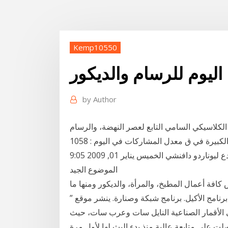
Kemp10550
اليوم للرسام والديكور
by
Author
كلاسيكي السامي التابع لعصر النهضة، والرسام
رافائيل اشتهر بأسم "مدونس" ، كما انه اشتهر بمؤلفاته الكبيرة في ق معدل المشاركات في اليوم : 1058
موضوع: رد: لوحات الرسام المشهور والمبدع ليوناردو دافنشي الخميس يناير 01, 2009 9:05 pm شكرا على
الموضوع الجيد
 كافة أعمال المطبخ، والمرأة، والديكور ومنها ما
برنامج الأكيل. برنامج شبكة وصنارة. ينشر موقع ”
 “ لمتابعيه، تردد قناة الحدث اليوم 2021 على الأقمار الصناعية النايل سات وعرب سات، حيث
لت على متابعة عالية منذ بدء البث لها لأول مرة