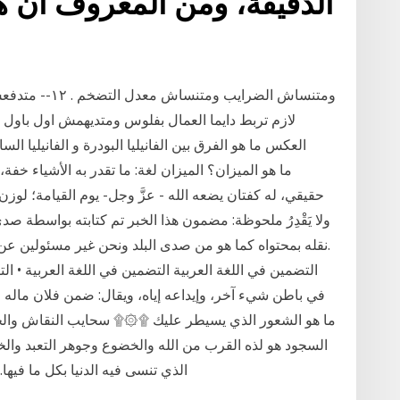
الدقيقة، ومن المعروف أن هذا
حقيقي، له كفتان يضعه الله - عزَّ وجل- يوم القيامة؛ لوزن 
ولا يَقْدِرُ ملحوظة: مضمون هذا الخبر تم كتابته بواسطة صد
نقله بمحتواه كما هو من صدى البلد ونحن غير مسئولين عن
في باطن شيء آخر، وإيداعه إياه، ويقال: ضمن فلان ماله 
السجود هو لذه القرب من الله والخضوع وجوهر التعبد والخ
الذي تنسى فيه الدنيا بكل ما في