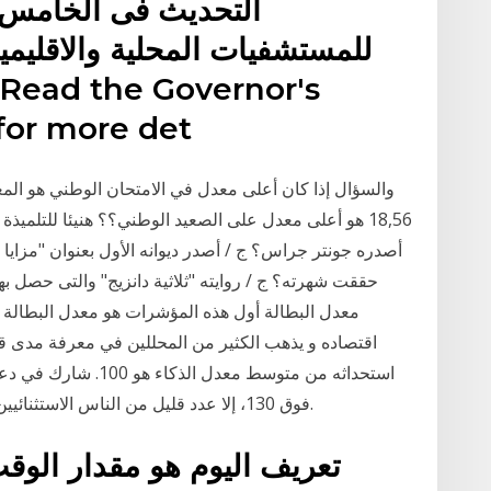
التحديث فى الخامس من
للمستشفيات المحلية والاقليمية
or more det
والسؤال إذا كان أعلى معدل في الامتحان الوطني هو الم
18,56 هو أعلى معدل على الصعيد الوطني؟؟ هنيئا للتلميذ
حققت شهرته؟ ج / روايته "ثلاثية دانزيج" والتى حصل به
معدل البطالة أول هذه المؤشرات هو معدل البطالة : 
اقتصاده و يذهب الكثير من المحللين في معرفة مدى قو
استحداثه من متوسط معد
فوق 130، إلا عدد قليل من الناس الاستثنائيين. يعتبر معدل الذكاء فوق 150 دلالة على العبقرية.
تعريف اليوم هو مقدار الوق