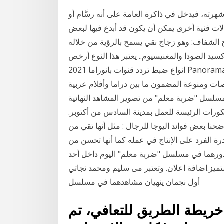
رته، فيدخل في ذاكرة العامة على أنه رسَّام أو
جالات فنية أخرى يمكن أن يكون قد أبدع فيها لبعض
ج الملون 1 - الزجاج المسطح الشفاف: وهو زجاج نقي يسمح بالرؤية من خلاله
سيد الصودا والمغنيسيوم.. يعتبر هذا النوع أرخص
انواع ضبط تردد قنوات بانوراما 2021 Panorama علي النايل سات نوفره لزوار موقع محتوى الراغبين في
ات ومنوعة المضمون ما بين دراما وأفلام عربية
 مسلسل "ضربة معلم" من تصوير المشاهد النهائية
يكورات الرئيسة للعمل بمدينة السادس من أكتوبر.
ضحنا بعض فوائد اليوجا للرجال : مثل أنها تقي من
رة الفرد على الإنتاج في عمله كما أنها تحسن من
 دورهما في مسلسل "ضربة معلم" اليوم داخل أحد
ميز.اضافة اعلان. وتعتبر مى سليم ومحمد نجاتي
أول نجمان ينهيان مشاهدهما في مسلسل
يطة الطريق للتعافي، تم