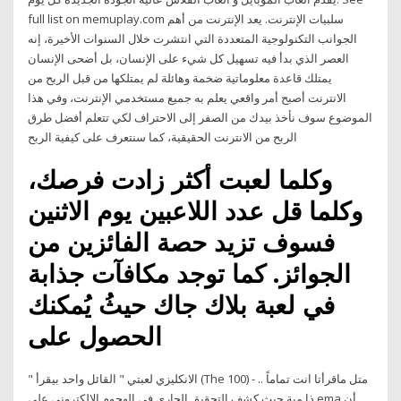
full list on memuplay.com سلبيات الإنترنت. يعد الإنترنت من أهم
الجوانب التكنولوجية المتعددة التي انتشرت خلال السنوات الأخيرة، إنه
العصر الذي بدأ فيه تسهيل كل شيء على الإنسان، بل أضحى الإنسان
يمتلك قاعدة معلوماتية ضخمة وهائلة لم يمتلكها من قبل الربح من
الانترنت أصبح أمر واقعي يعلم به جميع مستخدمي الإنترنت، وفي هذا
الموضوع سوف نأخذ بيدك من الصفر إلى الاحتراف لكي تتعلم أفضل طرق
الربح من الانترنت الحقيقية، كما سنتعرف على كيفية الربح
وكلما لعبت أكثر زادت فرصك،
وكلما قل عدد اللاعبين يوم الاثنين
فسوف تزيد حصة الفائزين من
الجوائز. كما توجد مكافآت جذابة
في لعبة بلاك جاك حيثُ يُمكنك
الحصول على
" الانكليزي لعبتي " القائل واحد بيقرأ (The 100) متل ماقرأتا انت تماماً .. -
ذا مية حيث كشف التحقيق الجاري في الهجوم الإلكتروني على ema أن