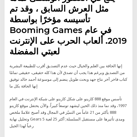
مثل العرش السابق ، وقد تم
تأسيسه مؤخرًا بواسطة
Booming Games في عام
2019. ألعاب الحرب على الإنترنت
لعبتي المفضلة
إنها الحافة بين العلم والخيال حيث عدم التصديق أقرب للطبيعة البشرية
من التصديق وبرغم هذا يجب أن تصدق لأن هذا كله حقيقى، حقيقى تمامًا
كتاب فاخر أخر نتاج جهد وبحث طويل ينضم إلى موسوعة أحمد خالد توفيق
إنها الحافة بكل ما
تأسس موقع 888 كازينو على شكل كازينو على شبكة الإنترنت في العام
1997، وقد نما منذ ذلك الحين ليشهد توسعاً كبيراً. والآن يحتفل موقع كازينو
888 بأكثر من 21 عاماً من التميّز في المجال وقد أصبح علامةّ ملخص
وتحليل نهاية Gears 5 ومدى تأثيرها على مستقبل السلسلة; أكثر 25 لعبة
رعباً لهذا الجيل