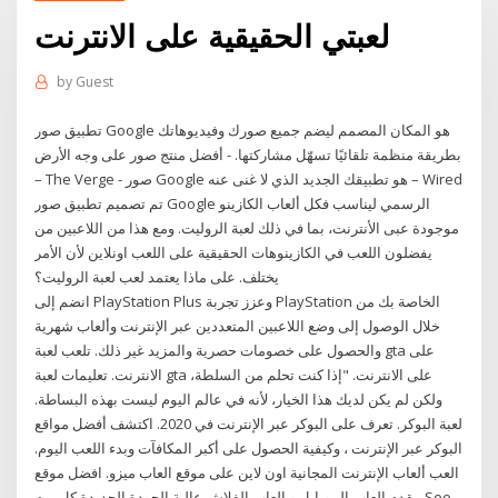
لعبتي الحقيقية على الانترنت
by
Guest
‏تطبيق صور Google هو المكان المصمم ليضم جميع صورك وفيديوهاتك
بطريقة منظمة تلقائيًا تسهّل مشاركتها. - أفضل منتج صور على وجه الأرض
– The Verge - صور Google هو تطبيقك الجديد الذي لا غنى عنه – Wired
تم تصميم تطبيق صور Google الرسمي ليناسب فكل ألعاب الكازينو
موجودة عبى الأنترنت، بما في ذلك لعبة الروليت. ومع هذا من اللاعبين من
يفضلون اللعب في الكازينوهات الحقيقية على اللعب اونلاين لأن الأمر
يختلف. على ماذا يعتمد لعب لعبة الروليت؟
انضم إلى PlayStation Plus وعزز تجربة PlayStation الخاصة بك من
خلال الوصول إلى وضع اللاعبين المتعددين عبر الإنترنت وألعاب شهرية
والحصول على خصومات حصرية والمزيد غير ذلك. تلعب لعبة gta على
الانترنت. تعليمات لعبة gta على الانترنت. "إذا كنت تحلم من السلطة،
ولكن لم يكن لديك هذا الخيار، لأنه في عالم اليوم ليست بهذه البساطة.
لعبة البوكر. تعرف على البوكر عبر الإنترنت في 2020. اكتشف أفضل مواقع
البوكر عبر الإنترنت ، وكيفية الحصول على أكبر المكافآت وبدء اللعب اليوم.
العب ألعاب الإنترنت المجانية اون لاين على موقع العاب ميزو. افضل موقع
يقدم العاب الموبايل و العاب الفلاش عالية الجودة الجديدة كل يوم. See