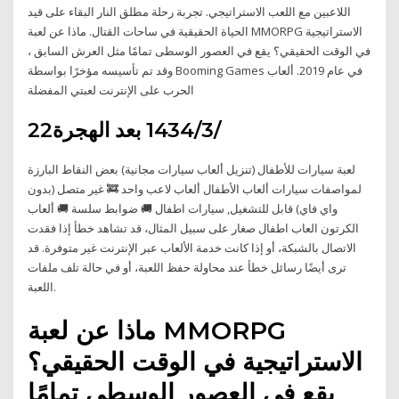
اللاعبين مع اللعب الاستراتيجي. تجربة رحلة مطلق النار البقاء على قيد
الحياة الحقيقية في ساحات القتال. ماذا عن لعبة MMORPG الاستراتيجية
في الوقت الحقيقي؟ يقع في العصور الوسطى تمامًا مثل العرش السابق ،
وقد تم تأسيسه مؤخرًا بواسطة Booming Games في عام 2019. ألعاب
الحرب على الإنترنت لعبتي المفضلة
22‏‏/3‏‏/1434 بعد الهجرة
لعبة سيارات للأطفال (تنزيل ألعاب سيارات مجانية) بعض النقاط البارزة
لمواصفات سيارات ألعاب الأطفال ألعاب لاعب واحد 🚒 غير متصل (بدون
واي فاي) قابل للتشغيل, سيارات اطفال 🚚 ضوابط سلسة 🚚 ألعاب
الكرتون العاب اطفال صغار على سبيل المثال، قد تشاهد خطأ إذا فقدت
الاتصال بالشبكة، أو إذا كانت خدمة الألعاب عبر الإنترنت غير متوفرة. قد
ترى أيضًا رسائل خطأ عند محاولة حفظ اللعبة، أو في حالة تلف ملفات
اللعبة.
ماذا عن لعبة MMORPG
الاستراتيجية في الوقت الحقيقي؟
يقع في العصور الوسطى تمامًا