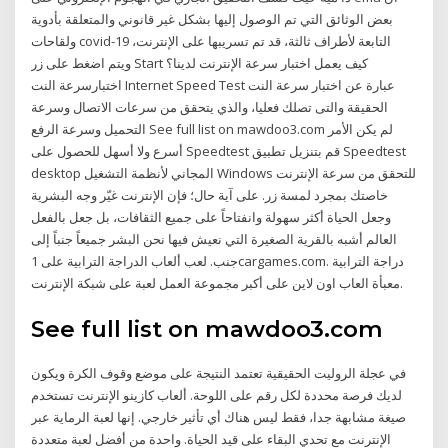
بعض الوثائق التي تم الوصول إليها بشكل غير قانوني والمتعلقة بأدوية
ولقاحات covid-19 التابعة لأطراف ثالثة، قد تم تسريبها على الإنترنت،
ويتم اضغط على زر Start كيف يعمل اختبار سرعة الإنترنت لدينا؟
اختبارسرعة النت Internet Speed Test عبارة عن اختبار سرعة النت
الحقيقة والتى تصلك فعليا، والذي يتحقق من سرعات الاتصال وسرعة
التحميل وسرعة الرفع See full list on mawdoo3.com لم يكن الأمر
أسرع ولا أسهل للحصول على Speedtest قم بتنزيل تطبيق Speedtest
desktop المجاني لأنظمة التشغيل Windows للتحقق من سرعة الإنترنت
خاصتك بمجرد لمسة زر. على آية حال؛ فإن الإنترنت غيّر وجه البشرية
وجعل الحياة أكثر سهولة وانفتاحاً على جميع الثقافات، بل جعل بالفعل
العالم أشبه بالقرية الصغيرة التي نعيش فيها نحن البشر جميعاً جنباً إلى
جنب. لعب ألعاب الدراجة الترابية على 1cargames.com. دراجة الترابية
معبأة العاب اون لاين على أكبر مجموعة العمل لعبة على شبكة الإنترنت.
See full list on mawdoo3.com
في عجلة الروليت الحقيقية تعتمد النتيجة على موضع وقوف الكرة ويكون
لديك فرصة محددة لكل رقم على اللوحة. ألعاب كازينو الإنترنت تستخدم
صيغة مشابهة جدا، فقط ليس هناك أي تأثير خارجي. إنها لعبة الرماية عبر
الإنترنت مع تحدي البقاء على قيد الحياة. واحدة من أفضل لعبة متعددة