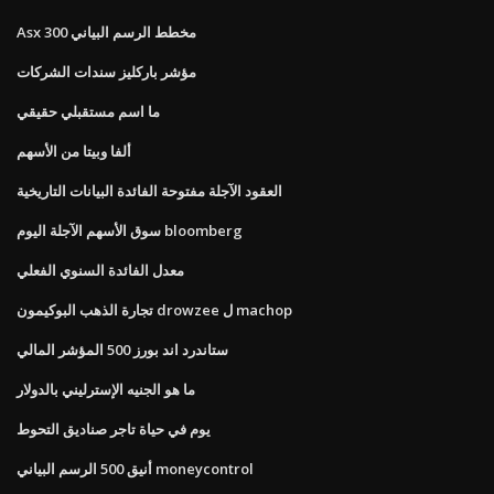
Asx 300 مخطط الرسم البياني
مؤشر باركليز سندات الشركات
ما اسم مستقبلي حقيقي
ألفا وبيتا من الأسهم
العقود الآجلة مفتوحة الفائدة البيانات التاريخية
سوق الأسهم الآجلة اليوم bloomberg
معدل الفائدة السنوي الفعلي
تجارة الذهب البوكيمون drowzee ل machop
ستاندرد اند بورز 500 المؤشر المالي
ما هو الجنيه الإسترليني بالدولار
يوم في حياة تاجر صناديق التحوط
أنيق 500 الرسم البياني moneycontrol