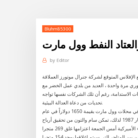
Bluhm85300
العتاد النفط وول مارت
by
Editor
الإفلاس المتوقع لشركة جنرال موتورز العملاقة
ري مرة واحدة ، العديد من بلدي عمل الخضر مع
 الاستدامة، رغم أن تلك الشركات نفسها تواجه
تحديات من دعاة العدالة البيئية.
فلو فرضنا أن هناك أحد المستثمرين يمتلك 100 سهم في محلات وول مارت بقيمة 1650 دولاراً في عام
،1970 فإن قيمة أسهمه قد تصل إلى 700 ألف دولار بأسعار 1987 لذلك، تمكن سام والتون من تحقيق أرباح
كبيرة حتى أصبح أعلنت سلسلة متاجر «وول مارت» الأميركية أمس الجمعة اعتزامها غلق 269 متجرا
والاستغناء عن 16 ألف عامل في مختلف أنحاء العالم. ومن بين المتاجر التي سيتم إغلاقها يوجد 154 متجرا