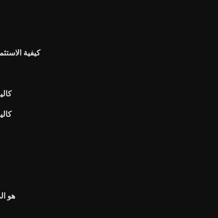
كيفية الاستثم
كاليفورنيا 3 أ
كاليفورنيا 3 أ
هو ال