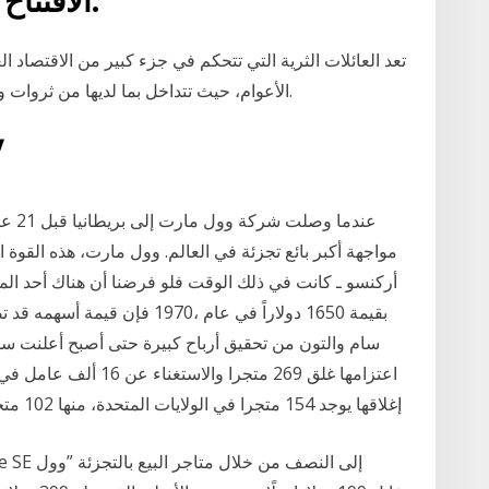
الافتتاح في الأسواق الأمريكية اليوم.
تعد العائلات الثرية التي تتحكم في جزء كبير من الاقتصاد 
الأعوام، حيث تتداخل بما لديها من ثروات وعلاقات ونفوذ في تشكيله وتوجيهه حتى يومنا هذا.
11‏‏/1
عندما
مواجهة أكبر بائع تجزئة في العالم. وول مارت، هذه القوة
سام والتون من تحقيق أرباح كبيرة حتى أصبح أعلنت س
اعتزامها غلق 269 متجرا 
إغلاقها يوجد 154 متجرا في الولايات المتحدة، منها 102 متجر من قطاع «وول مارت 24‏‏/1‏‏/1442 بعد الهجرة