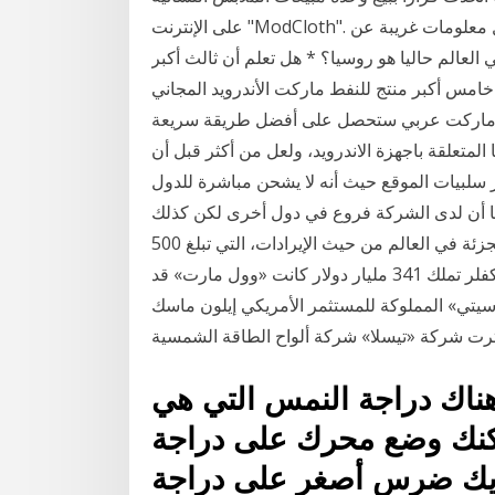
على الإنترنت "ModCloth". وذكرت الشركة الأمريكية أنها عندما استحوذت على هذه ال معلومات غريبة عن
 العالم حاليا هو روسيا؟ * هل تعلم أن ثالث أكبر
 خامس أكبر منتج للنفط ماركت الأندرويد المجاني
بايل ماركت عربي ستحصل على أفضل طريقة سريعة
المتعلقة باجهزة الاندرويد، ولعل من أكثر قبل أن
سلبيات الموقع حيث أنه لا يشحن مباشرة للدول
ما أن لدى الشركة فروع في دول أخرى لكن كذلك
تشحن داخلها فقط. - "وول مارت" هي أكبر شركة تجارة تجزئة في العالم من حيث الإيرادات، التي تبلغ 500
مليار دولار سنويًّا من 12 ألف متجر حول العالم. - عائلة روكفلر تملك 341 مليار دولار كانت «وول مارت» قد
يتي» المملوكة للمستثمر الأمريكي إيلون ماسك
 دراجة النمس التي هي BMX ولكن لديها تحول
 وضع محرك على دراجة BMX؟ هل من
ضرس أصغر على دراجة BMX؟ هل