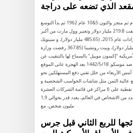
بدأت شركة وول مارت عبارة عن متجر صغير عام 1945م ثم متجر والتون 5&10 عام 1962 ثم بدأ التوسع
في عام 1985م بلغت عدد المتاجر 1402 وعام 2002م حققت 219.8 مليار دولار وتعتبر وول مارت من أكبر
10 شركات متعددة الجنسيات في العالم لما حققته من إيرادات عام 2015، (485.65 مليار دولار)، و سينوبك
(433.31 مليار دولار)، وشركة رويال داتش شل (385.63 مليار دولار)، وبيت روتشينا (367.85 رفضت وزارة
أمريكية "إكسون موبيل" بالسماح لها بالتنقيب عن
النفط والغاز في روسيا، وذلك امتثالا للعقوبات المفروضة ضد موسكو. 18‏‏/5‏‏/1442 بعد الهجرة عانى الموقع
 أمس الأربعاء من خلل تقني دفع المستهلكين نحو
 عالية الثمن مثل شاشات الحواسب الشخصية و
أجهزة تلفاز وقد دفع ارتفاع اسعار النفط الى تربع 6 شركات نفطية على 6 مراكز في قائمة الشركات العشرة
الاولى. وبلغت إيرادات «وول مارت»، التي توظف أكبر عدد من الاشخاص في العالم، بعدد قدر بحوالي 1,9
مليون شخص، مع
جها للربع الثاني قبل جرس