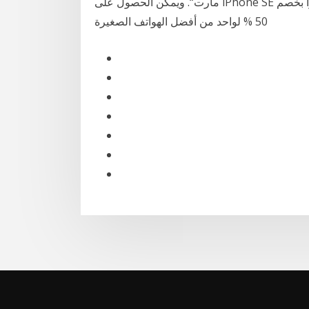
مارت“. ويمكن الحصول على iPhone SE مقابل 199 دولارًا بدلًا من سعره الأصلي الذي يبلغ 399 دولارًا بخصم
50 % لواحد من أفضل الهواتف الصغيرة