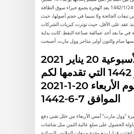
في الولايات المتحدة، منها 102 متجر من قطاع «وول مارت 24‏‏/1‏‏/1442 بعد الهجرة يجمع خبراء سوق الطاقة
ن تبعات الجائحة ولا سيما في حجم أصولها، حيث
نذ عقد على الأقل، حيث توترت كبريات الشركات
) وأصبحت الشركة في ما بعد أحد عمالقة صناعة النفط. كانت بداية
عروض مانويل جدة الأسبوعية 20 يناير 2021
الموافق 7 جمادى الآخر 1442 التي تقدمها لكم
شركة مانويل جدة اليوم الأربعاء 20-1-2021
الموافق 7-6-1442
هيرة "وول مارت" أمس الأربعاء من خلل تقني دفع
اولة الحصول على سلع عالية الثمن مثل شاشات
تخذت قرارا ببيع وحدة مبيعات الملابس النسائية