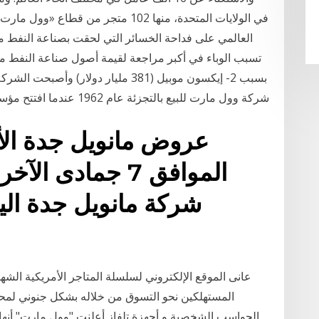
العالمي على فداحة الخسائر التي لحقت بصناعة النفط م
تسبب الوباء في أكبر مراجعة لقيمة أصول صناعة النفط م
بسبب 2- إيكسون موبيل (381 مليار دولار
شركة وول مارت للبيع بالتجزئة عام 1962 عندما افتتح مؤسسها سام والتون أولى متاجر وول مارت. أصبحت
عانى الموقع الإلكتروني لسلسلة المتاجر الأمريكية الش
المستهلكين نحو التسوق من خلاله بشكل جنوني لمح
الحواسب الشخصية و أجهزة تلفاز أعلنت "وول مارت" أنها ا