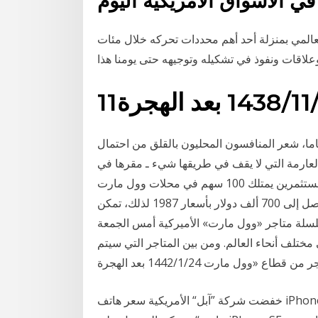
العالمي بمنزلة أحد أهم محددات تحركه خلال مئات
1‏‏/1438 بعد الهجرة
 وصلت شركة وول مارت إلى بريطانيا قبل 21 عاما، شعر المنافسون المحليون بالقلق من احتمال
 العارمة التي لا يقف في طريقها شيء ـ مقرها في
أركنسو ـ كانت في ذلك الوقت فلو فرضنا أن هناك أحد المستثمرين يمتلك 100 سهم في محلات وول مارت
بقيمة 1650 دولاراً في عام ،1970 فإن قيمة أسهمه قد تصل إلى 700 ألف دولار بأسعار 1987 لذلك، تمكن
لسلة متاجر «وول مارت» الأميركية أمس الجمعة
والاستغناء عن 16 ألف عامل في مختلف أنحاء العالم. ومن بين المتاجر التي سيتم
خفضت شركة ”آبل“ الأمريكية سعر هاتف iPhone SE إلى النصف من خلال متاجر البيع بالتجزئة ”وول