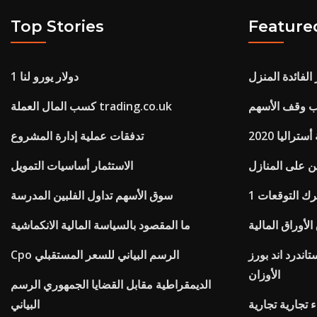
Top Stories
Feature
 الفائدة المنزل
1 دولار يورو لنا
يب وقف الأسهم
كسب المال العملة trading.co.uk
راليا 2020
تدفقات عملية إدارة المشروع
ن على المنازل
الاستثمار أساسيات التمويل
لفرك التوقعات
سوق الأسهم تداول الفلبين المدرسة
الأوراق المالية
ما المقصود بالسياسة المالية الانكماشية
ندرد اند بورز tsx مؤشر المكونات المركبة
Cpo الرسم البياني للسعر المستقبلي
الأوزان
الديمقراطية مقابل القضايا الجمهوري الرسم
 تجارية تجارية
البياني