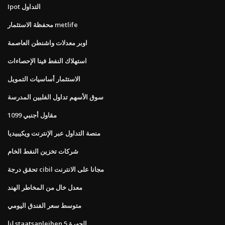
Ipot التداول
محفظة الاستثمار metlife
اوبر معدلات واشنطن العاصمة
استهلاك النفط فينا الإحصاءات
الاستثمار أساسيات التمويل
سوق الأسهم تداول الفلبين المدرسة
مقاول أجنبي 1099
منصة التداول عبر الإنترنت ويكيبيديا
شركات تخزين النفط الخام
تحقق درجة cibil مجانا على الانترنت
معدل خال من المخاطر الهند
متوسط ​​سعر الفندق اليومي
لنا staatsanleihen 5 الجهرة