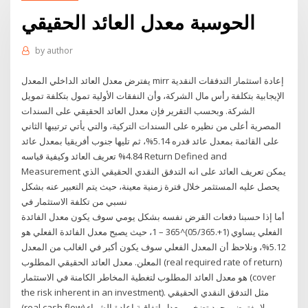
الحوسبة معدل العائد الحقيقي
by
author
يفترض معدل العائد الداخلي المعدل mirr إعادة استثمار التدفقات النقدية
الإيجابية بتكلفة رأس مال الشركة، وأن النفقات الأولية تمول بتكلفة تمويل
الشركة. وبحسب التقرير فإن معدل العائد الحقيقي على السندات
المصرية أعلى من نظيره على السندات التركية، والتي يأتي ترتيبها الثاني
على القائمة بمعدل عائد قدره 5.14%، ثم تليها جنوب أفريقيا بمعدل عائد
4.84% تعريف العائد وكيفية قياسه Return Defined and
Measurement يمكن تعريف العائد على انه التدفق النقدي الحقيقي الذي
يحصل عليه المستثمر خلال فترة زمنية معينة، حيث يتم التعبير عنه بشكل
نسبي من تكلفة الاستثمار في
أما إذا حسبنا دفعات القرض نفسه بشكل يومي سوف يكون معدل الفائدة
الفعلي يساوي (1+.05/365)^365 – 1، حيث يصبح معدل الفائدة الفعلي هو
5.12%، ونلاحظ أن المعدل الفعلي سوف يكون أكبر في الغالب من المعدل
المعلن. معدل العائد الحقيقي المطلوب (real required rate of return)
هو معدل العائد المطلوب لتغطية المخاطر الكامنة في الاستثمار (cover
the risk inherent in an investment). مثل التدفق النقدي الحقيقي
(real cash flow) لا يفترض وجود تضخم. معدل إتفاقية إعادة الشراء