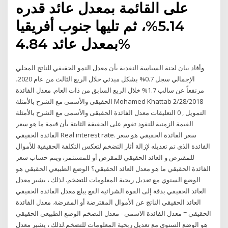
على القائمة بمعدل عائد قدره
5.14%، ثم تليها جنوب أفريقيا
بمعدل عائد 4.84%
وأفاد بيان لجنة السياسة النقدية بأن معدل النمو الحقيقي للناتج المحلي
الإجمالي سجل 0.7% بشكل مبدئي خلال الربع الثالث من عام 2020،
مرتفعاً عن سالب 1.7% خلال الربع السابق من ذات العام. معدل الفائدة
الحقيقى والأسمى مع الشرح بالأمثلة Mohamed Khattab 2/28/2018
التمويل , 0 التعليقات معدل الفائدة الحقيقى والأسمى مع الشرح بالأمثلة
القيمة الزمنية للنقود تقوم على الحقيقة الثابتة بأن قيمة ما هو سعر
الفائدة الحقيقي Real interest rate. سعر الفائدة الحقيقي هو سعر
الفائدة الذي تم تعديله لإزالة أثار التضخم لتعكس التكلفة الحقيقية للأموال
للمقترض و العائد الحقيقي للمقرض أو للمستثمر، ويتم حساب سعر
الفائدة الحقيقي ما هو معدل العائد الحقيقي؟ الوضع الطبيعي الحقيقي هو
الوضع السنوي مع تعديل ربحية المعلومات للتضخم. لذلك ، يشير معدل
العائد الحقيقي بدقة إلى القوة الشرائية الفع يبلغ معدل الفائدة الحقيقي
العائد الحقيقي الناتج عن الأموال المقترضة أو المقرضة. معدل الفائدة
الحقيقي = معدل الفائدة الاسمي - معدل التضخم الوضع الطبيعي الحقيقي
هو الوضع السنوي مع تعديل ربحية المعلومات للتضخم.لذلك ، يشير معدل