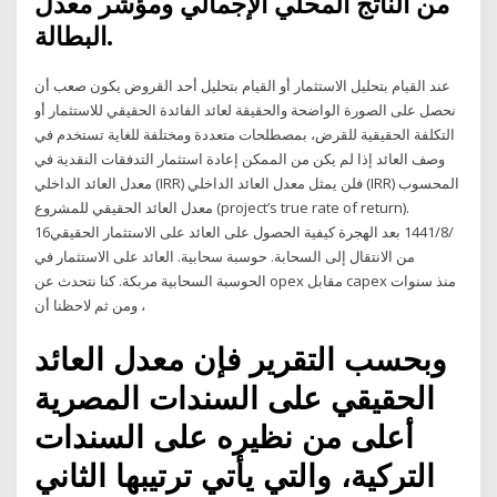
من الناتج المحلي الإجمالي ومؤشر معدل
البطالة.
عند القيام بتحليل الاستثمار أو القيام بتحليل أحد القروض يكون صعب أن
نحصل على الصورة الواضحة والحقيقة لعائد الفائدة الحقيقي للاستثمار أو
التكلفة الحقيقية للقرض، بمصطلحات متعددة ومختلفة للغاية تستخدم في
وصف العائد إذا لم يكن من الممكن إعادة استثمار التدفقات النقدية في
معدل العائد الداخلي (IRR) فلن يمثل معدل العائد الداخلي (IRR) المحسوب
معدل العائد الحقيقي للمشروع (project’s true rate of return).
16‏‏/8‏‏/1441 بعد الهجرة كيفية الحصول على العائد على الاستثمار الحقيقي
من الانتقال إلى السحابة. حوسبة سحابية. العائد على الاستثمار في
الحوسبة السحابية مربكة. كنا نتحدث عن opex مقابل capex منذ سنوات
، ومن ثم لاحظنا أن
وبحسب التقرير فإن معدل العائد
الحقيقي على السندات المصرية
أعلى من نظيره على السندات
التركية، والتي يأتي ترتيبها الثاني