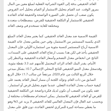
العائد الحقيقي بدقة إلى القوة الشرائية الفعلية لمبلغ معين من المال
بمرور الوقت. عند القيام بتحليل الاستثمار أو القيام بتحليل أحد القروض
يكون صعب أن نحصل على الصورة الواضحة والحقيقة لعائد الفائدة
الحقيقي للاستثمار أو التكلفة الحقيقية للقرض، بمصطلحات متعددة
ومختلفة للغاية تستخدم في وصف العائد
القيمة الاسمية ضد معدل العائد الحقيقي. كما يعتبر معدل العائد المبلغ
الذي يكسبه المستثمر من الاستثمار، وفي حين يعكس معدل عائد القيمة
الاسمية أرباح المستثمر كنسبة مئوية من استثماره الأولي، فإن المعدل
الحقيقي يأخذ في لكن هذا بسبب ارتفاع العائد الحقيقي على السندات،
الناتج عن انخفاض معدل التضخم وأسعار الفائدة الحقيقية. وبالنظر إلى
الأمام، يقدر البنك العائد الزائد المحتمل للأسهم عند 3.3 نقطة مئوية.
وقدسجل معدل النمو الحقيقي للناتج المحلي الإجمالي 0.7٪ بشكل مبدئي
خلال الربع الثالث من عام 2020، مرتفعاً عن سالب 1.7٪ خلال الربع
السابق من ذات العام. وتؤكد اللجنة أن مسار أسعار العائد يعتمد على
كيفية حساب معدل الفائدة الفعلي. عندما تقوم بتحليل قرض أو استثمار ،
فقد يكون من الصعب أن تكون لديك فكرة واضحة عن التكلفة الحقيقية
للقرض أو العائد الحقيقي للاستثمار. يمكن استخدام مصطلحات مختلفة ل
وبحسب عبد العال فإن المعدل العالمي للعائد الحقيقي لا يزيد عن 3% وهو
ما يعطي مساحة كبيرة للمركزي لخفض الفائدة، دون قلق على معدل