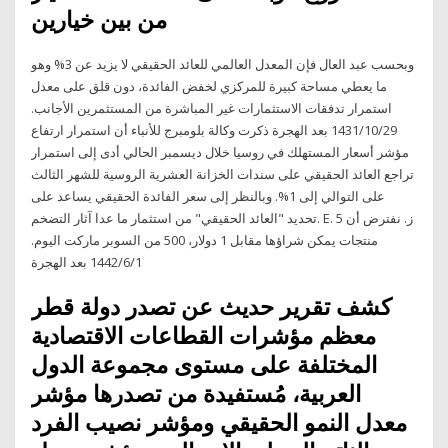
من بين خيارين
وبحسب عبد العال فإن المعدل العالمي للعائد الحقيقي لا يزيد عن 3% وهو
ما يعطي مساحة كبيرة للمركزي لخفض الفائدة، دون قلق على معدل
استمرار تدفقات الاستثمارات غير المباشرة من المستثمرين الأجانب.
29‏‏/10‏‏/1431 بعد الهجرة ذكرت وكالة بلومبرج للأنباء أن استمرار ارتفاع
مؤشر أسعار المستهلك في روسيا خلال ديسمبر الحالي أدى إلى استمرار
تراجع العائد الحقيقي على سندات الخزانة العشرية الروسية للشهر الثالث
على التوالي إلى 1%. وبالنظر إلى سعر الفائدة الحقيقي يساعد على
تحديد "العائد الحقيقي" من استثمار ما عدا آثار التضخم. E. ز. نفترض أن 5
منتجات يمكن شراؤها مقابل 1 دولار، 500 من السوبر ماركت اليوم.
1‏‏/6‏‏/1442 بعد الهجرة
كشف تقرير حديث عن تصدر دولة قطر
معظم مؤشرات القطاعات الاقتصادية
المختلفة على مستوى مجموعة الدول
العربية، مُستفيدة من تصدرها مؤشر
معدل النمو الحقيقي ومؤشر نصيب الفرد