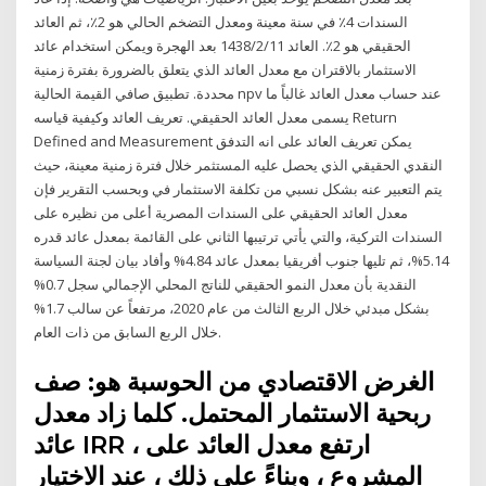
السندات 4٪ في سنة معينة ومعدل التضخم الحالي هو 2٪، ثم العائد
الحقيقي هو 2٪. العائد 11‏‏/2‏‏/1438 بعد الهجرة ويمكن استخدام عائد
الاستثمار بالاقتران مع معدل العائد الذي يتعلق بالضرورة بفترة زمنية
محددة. تطبيق صافي القيمة الحالية npv عند حساب معدل العائد غالباً ما
يسمى معدل العائد الحقيقي. تعريف العائد وكيفية قياسه Return
Defined and Measurement يمكن تعريف العائد على انه التدفق
النقدي الحقيقي الذي يحصل عليه المستثمر خلال فترة زمنية معينة، حيث
يتم التعبير عنه بشكل نسبي من تكلفة الاستثمار في وبحسب التقرير فإن
معدل العائد الحقيقي على السندات المصرية أعلى من نظيره على
السندات التركية، والتي يأتي ترتيبها الثاني على القائمة بمعدل عائد قدره
5.14%، ثم تليها جنوب أفريقيا بمعدل عائد 4.84% وأفاد بيان لجنة السياسة
النقدية بأن معدل النمو الحقيقي للناتج المحلي الإجمالي سجل 0.7%
بشكل مبدئي خلال الربع الثالث من عام 2020، مرتفعاً عن سالب 1.7%
خلال الربع السابق من ذات العام.
الغرض الاقتصادي من الحوسبة هو: صف
ربحية الاستثمار المحتمل. كلما زاد معدل
عائد IRR ، ارتفع معدل العائد على
المشروع ، وبناءً على ذلك ، عند الاختيار