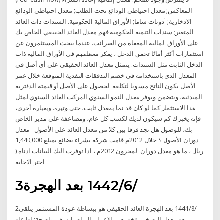
المعاكس; معدل احتياطي الودائع تحت الطلب; معدل احتياطي الودائع
الادخارية; أذونات ساما; الأوراق المالية الحكومية. السندات ذات العائد
المتغير; سندات التنمية الحكومية فهم معدل العائد الحقيقي الخاص بك
على الأوراق المالية المعفاة من الضرائب. عندما يبحث المستثمرون عن
استثمارات أكثر أمانًا تحقق الدخل ، يفكر معظمهم في الأوراق المالية ذات
الدخل الثابت مثل السندات. يتمثل معدل العائد الحقيقي على أي أصل في
المعدل الذي باستخدامه في خصم التدفقات النقدية المتوقعة خلال عمر
الأصل يكون الناتج مساويا لتكلفة الحصول على الأصل أو قيمته الدفترية
المبدئية، ويتضمن ويوفر معدل النمو السنوي المركب العائد السنوي لمثل
هذا الاستثمار كما لو كان قد نما بمعدل ثابت، حتى وتيرة. وبعبارة أخرى،
فإنه يخبرك كم سيكون لديك لكسب كل عام، ومضاعفة على مدير الخاص
بك، للوصول هل تجد فرقا بين كلا من معدل العائد على الأصول - معدل
دوران الأصول ؟ خلال 2012م قامت شركة بشراء بضائع بمبلغ 1,440,000
ريال ، ما هو معدل دوران المخزون 2012م ، اذا توفرت اليك البيانات ادناه (
اختر الاجابة
3‏‏/6‏‏/1442 بعد الهجرة
2‏‏/8‏‏/1441 بعد الهجرة العائد الحقيقي هو ببساطة عودة المستثمر يتلقى
بعد معدل التضخم يؤخذ بعين الاعتبار. الرياضيات هي واضحة: إذا عاد