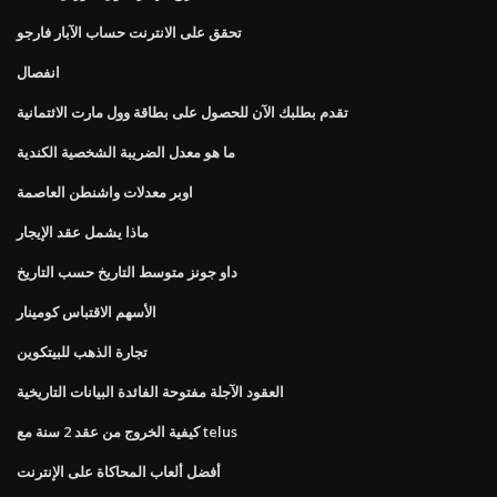
تحقق على الانترنت حساب الآبار فارجو
انفصال
تقدم بطلبك الآن للحصول على بطاقة وول مارت الائتمانية
ما هو معدل الضريبة الشخصية الكندية
اوبر معدلات واشنطن العاصمة
ماذا يشمل عقد الإيجار
داو جونز متوسط ​​التاريخ حسب التاريخ
الأسهم الاقتباس كومينار
تجارة الذهب للبيتكوين
العقود الآجلة مفتوحة الفائدة البيانات التاريخية
كيفية الخروج من عقد 2 سنة مع telus
أفضل ألعاب المحاكاة على الإنترنت