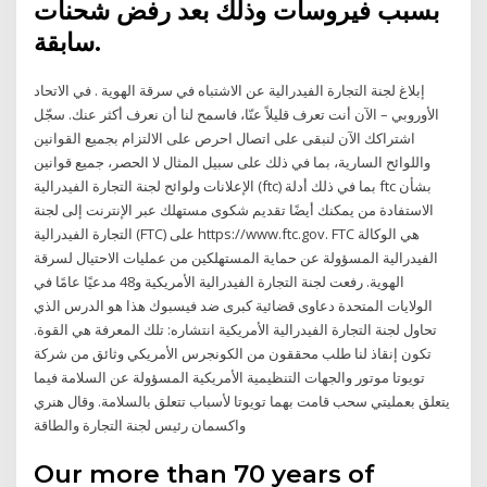
بسبب فيروسات وذلك بعد رفض شحنات
سابقة.
إبلاغ لجنة التجارة الفيدرالية عن الاشتباه في سرقة الهوية . في الاتحاد
الأوروبي – الآن أنت تعرف قليلاً عنّا، فاسمح لنا أن نعرف أكثر عنك. سجّل
اشتراكك الآن لنبقى على اتصال احرص على الالتزام بجميع القوانين
واللوائح السارية، بما في ذلك على سبيل المثال لا الحصر، جميع قوانين
الإعلانات ولوائح لجنة التجارة الفيدرالية (ftc) بما في ذلك أدلة ftc بشأن
الاستفادة من يمكنك أيضًا تقديم شكوى مستهلك عبر الإنترنت إلى لجنة
التجارة الفيدرالية (FTC) على https://www.ftc.gov. FTC هي الوكالة
الفيدرالية المسؤولة عن حماية المستهلكين من عمليات الاحتيال لسرقة
الهوية. رفعت لجنة التجارة الفيدرالية الأمريكية و48 مدعيًا عامًا في
الولايات المتحدة دعاوى قضائية كبرى ضد فيسبوك هذا هو الدرس الذي
تحاول لجنة التجارة الفيدرالية الأمريكية انتشاره: تلك المعرفة هي القوة.
تكون إنقاذ لنا طلب محققون من الكونجرس الأمريكي وثائق من شركة
تويوتا موتور والجهات التنظيمية الأمريكية المسؤولة عن السلامة فيما
يتعلق بعمليتي سحب قامت بهما تويوتا لأسباب تتعلق بالسلامة. وقال هنري
واكسمان رئيس لجنة التجارة والطاقة
Our more than 70 years of