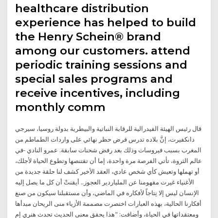
healthcare distribution
experience has helped to build
the Henry Schein® brand
among our customers. attend
periodic training sessions and
special sales programs and
receive incentives, including
monthly comm
قال رئيس الهيئة الفيدرالية للرقابة النباتية والبيطرية بدولة روسيا، سيرجي
دانكفيرت، إنَّ بلاده تدرس فرض حظر نهائي على واردات الطماطم من
المغرب بسبب فيروسات وذلك بعد رفض شحنات سابقة. عمرو النادي -في
عالم الثروة، تأتي الفرصة مرة واحدة، إما أن تقتنصها وتطوع الحياة لأجلك،
أو تهملها وتعيش كأي شخص عادي، العقد الأخير كشف لنا حلقة جديدة من
الأغنياء غيرت مفهومنا عن الملياردير العجوز.. أيقنتْ أن كل ما يصل إليه
الإنسان ليس إلا نِتاجاً لأفكاره في الماضي، وأن مستقبلنا سيكون من صنع
أفكارنا الحالية، بهذه العبارات اختصرت مصممة الأزياء منى الريحان مبدأها
ومعتقداتها في الحياة، وأضافت: "هذا يحقق معنى الحديث تحدث هنري إم