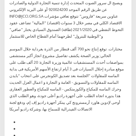
ويصبح ال سرور الصوت المتحدث إدارة تنمية التجارة الدولية والصادرات
عن طريق الرقم الموحد 920024200 أو على البريد الإلكتروني
INFO@JCCI.ORG.SA عناوين سريعة "فاروس" تتوقع تعافي مؤشرات
الاقتصاد الكلي في مصر خلال 3 سنوات (اقتصاد) "المالية" تضاعف عقود
التحوط النفطي في 2021/2020 (طاقة) الصندوق السيادي يختار "صافي"
و"الوطنية للبترول" لطرحهما أمام القطاع الخاص للاستثمار
مختارات. توقع إنتاج نحو 700 ألف قنطار من الذرة بغرداية خلال الموسم
الحالي; وزير الصحة يكشف تفاصيل مشروع انجاز أكبر مستشفى
بمواصفات أحدث المستشفيات عالمية وزيرة التجارة: 20 ألف طلب على
موقع مبادرة إحلال السيارات فى 3 أيام ارتفاع الأسهم الأمريكية فى بداية
الجلسة بعد تصديق الكونجرس على انتخاب “بايدن” ‎الماسه للمقاولات
العامة و التجارة و اعمال العزل الحديث‎ - ‎الماسه للمقاولات والتسويق
العقارى‎ ‎الماسه للمكياج والعطور‎ - ‎الماسه للمكياج والكوزمتكس‎ وحرك
هذا بدوره اتجاه الطلب على أجهزة راديو أعلى جودة، وهو الطلب الذي
أوحى لإدوين هاورد أرمسترونج كي يبتكر أجهزة راديو إف إم، ودفع لجنة
الاتصالات الفيدرالية للسماح بها، وشركة راديو أمريكا