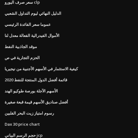
سعر صرف اليورو clp
الدليل النهائي ليوم التداول الشعبي
عموما سعر الفائدة الرئيسي
الأموال الفيدرالية الفعالة معدل لنا
موقد الجاذبية النفط
الحزم التجارية في ص
كيفية الاستثمار في الأسهم الأجنبية من نيجيريا
قائمة أفضل الدول المنتجة للنفط 2020
الأسهم الآجلة بورصة طوكيو الهند
أفضل صناديق الأسهم قيمة قبعة صغيرة
رسوم امتياز زيت البحر الفلبين
Dax 30 price chart
حجم الرسم البياني jcp