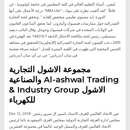
ليفين ، أستاذ التعليم العالي في كلية المعلمين في جامعة كولومبيا ، عن
درجة الأعمال على أنها "MBA Lite" ، قائلاً: "لقد ألقيت نظرة على مواد
الدورة. إنه مستوى تعليمي منخفض للغاية ". وتحقق لجنة التجارة
الفيدرالية حول ممارسات فيسبوك وأمازون، كما يحقق المدّعون العامون
في الولايات المتحدة في شركات فيسبوك وجوجل. وقال النائب ديفيد
سيسيلين، رئيس لجنة مكافحة الاحتكار التابعة 7‏‏/6‏‏/1442 بعد الهجرة في
2005 دعت كلينتون لجنة التجارة الفيدرالية [الإنجليزية] للتحقيق في مشاهد
الجنس المخفية التي ظهرت في اللعبة المثيرة للجدل "عملية سرقة ضخمة
في سان أندرياس" جي تي أي: سان أندرياس.
مجموعة الاشول التجارية
والصناعية Al-ashwal Trading
& Industry Group الاشول
للكهرباء
Dec 12, 2018 · عين الاتحاد العالمي للغرف الاستاذ ياسين ال سرور رئيس
مجلس ادارة الغرفة التجارية الدولية بمجلس الغرف السعودية نائبا لرئيس
الاتحاد العالمي للغرف والممثل الوحيد عالميا في مجموعة العشرين