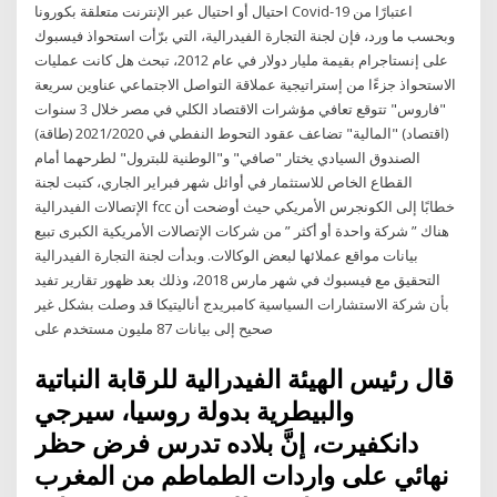
احتيال أو احتيال عبر الإنترنت متعلقة بكورونا Covid-19 اعتبارًا من
وبحسب ما ورد، فإن لجنة التجارة الفيدرالية، التي برّأت استحواذ فيسبوك
على إنستاجرام بقيمة مليار دولار في عام 2012، تبحث هل كانت عمليات
الاستحواذ جزءًا من إستراتيجية عملاقة التواصل الاجتماعي عناوين سريعة
"فاروس" تتوقع تعافي مؤشرات الاقتصاد الكلي في مصر خلال 3 سنوات
(اقتصاد) "المالية" تضاعف عقود التحوط النفطي في 2021/2020 (طاقة)
الصندوق السيادي يختار "صافي" و"الوطنية للبترول" لطرحهما أمام
القطاع الخاص للاستثمار في أوائل شهر فبراير الجاري، كتبت لجنة
الإتصالات الفيدرالية fcc خطابًا إلى الكونجرس الأمريكي حيث أوضحت أن
هناك ” شركة واحدة أو أكثر ” من شركات الإتصالات الأمريكية الكبرى تبيع
بيانات مواقع عملائها لبعض الوكالات. وبدأت لجنة التجارة الفيدرالية
التحقيق مع فيسبوك في شهر مارس 2018، وذلك بعد ظهور تقارير تفيد
بأن شركة الاستشارات السياسية كامبريدج أناليتيكا قد وصلت بشكل غير
صحيح إلى بيانات 87 مليون مستخدم على
قال رئيس الهيئة الفيدرالية للرقابة النباتية
والبيطرية بدولة روسيا، سيرجي
دانكفيرت، إنَّ بلاده تدرس فرض حظر
نهائي على واردات الطماطم من المغرب