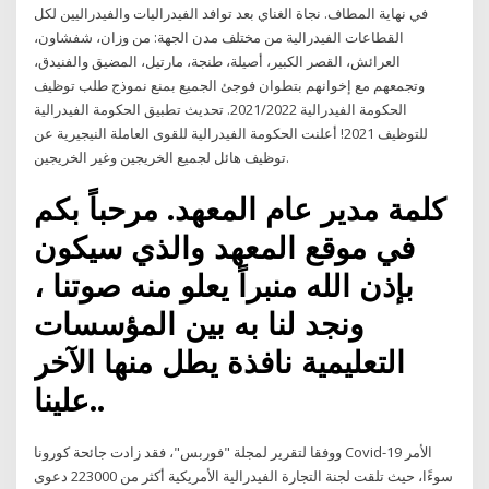
في نهاية المطاف. نجاة الغناي بعد توافد الفيدراليات والفيدراليين لكل
القطاعات الفيدرالية من مختلف مدن الجهة: من وزان، شفشاون،
العرائش، القصر الكبير، أصيلة، طنجة، مارتيل، المضيق والفنيدق،
وتجمعهم مع إخوانهم بتطوان فوجئ الجميع بمنع نموذج طلب توظيف
الحكومة الفيدرالية 2021/2022. تحديث تطبيق الحكومة الفيدرالية
للتوظيف 2021! أعلنت الحكومة الفيدرالية للقوى العاملة النيجيرية عن
توظيف هائل لجميع الخريجين وغير الخريجين.
كلمة مدير عام المعهد. مرحباً بكم
في موقع المعهد والذي سيكون
بإذن الله منبراً يعلو منه صوتنا ،
ونجد لنا به بين المؤسسات
التعليمية نافذة يطل منها الآخر
علينا..
ووفقا لتقرير لمجلة "فوربس"، فقد زادت جائحة كورونا Covid-19 الأمر
سوءًا، حيث تلقت لجنة التجارة الفيدرالية الأمريكية أكثر من 223000 دعوى