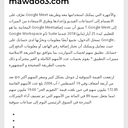
mawdoo3.com
تعرّف على Google Meet والأجهزة التي يمكنك استخدامها معه وطريقة
الانضمام إلى اجتماعات الفيديو وإعدادها وطرق الاستفادة من الميزات
المجانية. ما هو Google Meet؟ سبق أن تمت إضافة Google Meet إلى
Google Workspace وG Suite للتعليم. لبدء 25 أيار (مايو) 2018 عندما
تسجل الدخول، نجمع أيضًا معلومات ونخزّنها لدى حسابك على Google،
حيث نتعامل ويمكنك أن تختار إضافة رقم الهاتف أو معلومات الدفع إلى
حسابك. تطبيق سهم لحساب المواريث بما يتوافق مع الشريعه الاسلامية
مميزات التطبيق * يقوم بحساب عدد الأسهم الكاملة و الغير مجتزأه و ذلك
بحسب الطريقة الصحيحة و المشهورة
بعد ipo ارتفعت القيمة السوقية ل جوجل بشكل كبير وسعر السهم أكثر
من أربعة أضعاف وفي 19 أغسطس / آب 2004 بلغ عدد الأسهم القائمة
172.85 مليون سهم في حين بلغت قيمة "التعويم الحر" 19.60 مليون سهم
(مما يجعل نسبة 89 في المائة من الأسهم التي تم تصنيف أداء الشركات
المدرجة في السوق الرئيسي اليوم إلى صناعات سوقية