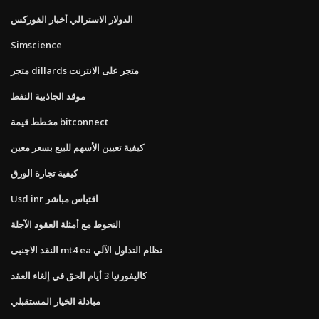
الدولار الاسترالي أخبار الفوركس
Simscience
متجر dillards متجر على الانترنت
موقد الجاذبية النفط
مخطط قيمة bitconnect
كيفية تعيين الأسهم للبيع بسعر معين
كيفية تجارة الورق
Usd inr اقتباس مباشر
التحوط مع أمثلة العقود الآجلة
النقد الاجنبى mt4 ea نظام التداول الآلي
كاليفورنيا 3 أيام الحق في إلغاء العقد
مبادلة الخيار المستقبلي