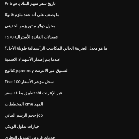
Pnb تاريخ سعر سهم البنك ياهو
ما يصنف على أنه عقد ملزم قانونًا
محول دولار م توريزمو الحقيقي
معدلات الفائدة الأسترالية 1970s
ما هو معدل الضريبة الحالي للمكاسب الرأسمالية طويلة الأجل؟
عندما يتم إصدار الأسهم لا الاسمية
كتالوج jcpenney التسوق عبر الانترنت
Ftse 100 سجل مؤشر الأسعار
تطبيق بطاقة سفر sbi عبر الإنترنت
المخططات cme المهد
حجم الرسم البياني jcp
خيارات تداول الويكي
خدمات قروض التمويل التجاري