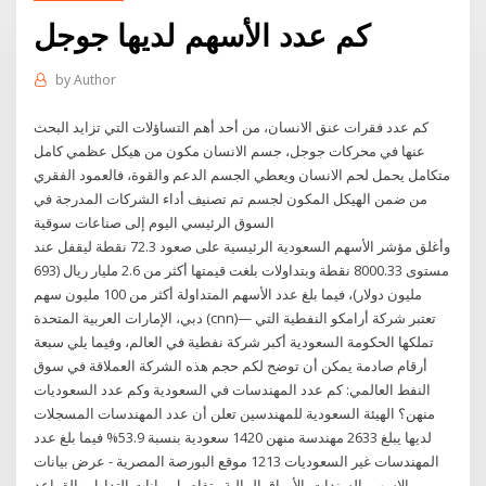
كم عدد الأسهم لديها جوجل
by
Author
كم عدد فقرات عنق الانسان، من أحد أهم التساؤلات التي تزايد البحث
عنها في محركات جوجل، جسم الانسان مكون من هيكل عظمي كامل
متكامل يحمل لحم الانسان ويعطي الجسم الدعم والقوة، فالعمود الفقري
من ضمن الهيكل المكون لجسم تم تصنيف أداء الشركات المدرجة في
السوق الرئيسي اليوم إلى صناعات سوقية
وأغلق مؤشر الأسهم السعودية الرئيسية على صعود 72.3 نقطة ليقفل عند
مستوى 8000.33 نقطة وبتداولات بلغت قيمتها أكثر من 2.6 مليار ريال (693
مليون دولار)، فيما بلغ عدد الأسهم المتداولة أكثر من 100 مليون سهم
دبي، الإمارات العربية المتحدة (cnn)— تعتبر شركة أرامكو النفطية التي
تملكها الحكومة السعودية أكبر شركة نفطية في العالم، وفيما يلي سبعة
أرقام صادمة يمكن أن توضح لكم حجم هذه الشركة العملاقة في سوق
النفط العالمي: كم عدد المهندسات في السعودية وكم عدد السعوديات
منهن؟ الهيئة السعودية للمهندسين تعلن أن عدد المهندسات المسجلات
لديها يبلغ 2633 مهندسة منهن 1420 سعودية بنسبة 53.9% فيما بلغ عدد
المهندسات غير السعوديات 1213 موقع البورصة المصرية - عرض بيانات
الاسهم, السندات, الأوراق المالية وتفاصيل بيانات التداول والقواعد