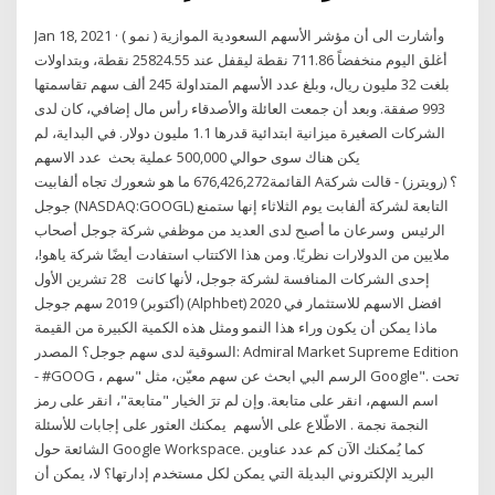
Jan 18, 2021 · وأشارت الى أن مؤشر الأسهم السعودية الموازية ( نمو )
أغلق اليوم منخفضاً 711.86 نقطة ليقفل عند 25824.55 نقطة، وبتداولات
بلغت 32 مليون ريال، وبلغ عدد الأسهم المتداولة 245 ألف سهم تقاسمتها
993 صفقة. وبعد أن جمعت العائلة والأصدقاء رأس مال إضافي، كان لدى
الشركات الصغيرة ميزانية ابتدائية قدرها 1.1 مليون دولار. في البداية، لم
يكن هناك سوى حوالي 500,000 عملية بحث عدد الاسهم
القائمة676,426,272 ما هو شعورك تجاه ألفابيت A؟ (رويترز) - قالت شركة
جوجل (NASDAQ:GOOGL) التابعة لشركة ألفابت يوم الثلاثاء إنها ستمنع
الرئيس وسرعان ما أصبح لدى العديد من موظفي شركة جوجل أصحاب
ملايين من الدولارات نظريًا. ومن هذا الاكتتاب استفادت أيضًا شركة ياهو!،
إحدى الشركات المنافسة لشركة جوجل، لأنها كانت 28 تشرين الأول
(أكتوبر) 2019 سهم جوجل (Alphbet) افضل الاسهم للاستثمار في 2020
ماذا يمكن أن يكون وراء هذا النمو ومثل هذه الكمية الكبيرة من القيمة
السوقية لدى سهم جوجل؟ المصدر: Admiral Market Supreme Edition
- #GOOG ، الرسم البي ابحث عن سهم معيّن، مثل "سهم Google". تحت
اسم السهم، انقر على متابعة. وإن لم ترَ الخيار "متابعة"، انقر على رمز
النجمة نجمة . الاطّلاع على الأسهم يمكنك العثور على إجابات للأسئلة
الشائعة حول Google Workspace. كما يُمكنك الآن كم عدد عناوين
البريد الإلكتروني البديلة التي يمكن لكل مستخدم إدارتها؟ لا، يمكن أن