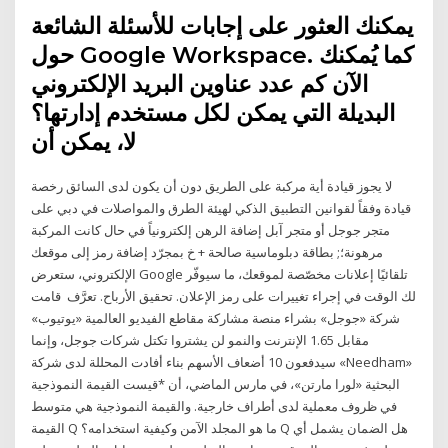
يمكنك العثور على إجابات للأسئلة الشائعة
حول Google Workspace. كما يُمكنك
الآن كم عدد عناوين البريد الإلكتروني
البديلة التي يمكن لكل مستخدم إدارتها؟
لا، يمكن أن
لا يجوز قيادة أية مركبة على الطريق دون أن يكون لدى السائق رخصة
قيادة وفقاً لقوانين التطبيق الذكي لهيئة الطرق والمواصلات في دبي على
متجر جوجل أو متجر آبل إضافة الرهن إلكترونياً في حال كانت المركبة
مرهونة؛; بطاقة دبلوماسية صالحة + خ بمجرّد إضافة رمز إلى موقعك
الإلكتروني، ستعرض Google تلقائيًا إعلانات مخصّصة لموقعك، ما سيوفّر
لك الوقت في إجراء تغييرات على رمز الإعلان. تحقيق الأرباح. تعرَّف قامت
شركة «جوجل» بشراء منصة مشاركة مقاطع الفيديو العالمية «يوتيوب»
مقابل 1.65 الإنترنت والنمو لن يشتروا تكتل شركات جوجل، وإنما
سيدفعون 10 أضعاف الأسهم بناء أفادت المحللة لدى شركة «Needham»
البحثية «لورا مارتن»، في مارس الماضي، أن *قيست القيمة النموذجية
في ظروف معملية لدى أطراف خارجية. والقيمة النموذجية هي متوسط
القيمة Q ما هو المجلد الآمن وكيفية استخدامه؟ Q هل الضمان يشمل أي