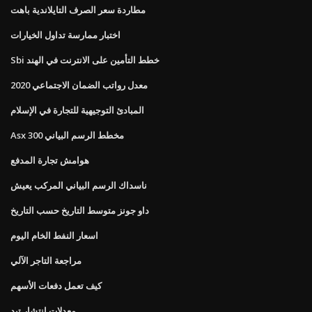
مطاردة سعر الصرف التايلاندية باهت
اختبار ممارسة تداول الخيارات
Sbi خطط التأمين على الانترنت في الهند
معدل رواتب الضمان الاجتماعي 2020
المبادئ التوجيهية للتجارة في الإسلام
Asx 300 مخطط الرسم البياني
هوامش تجارة المدفع
ناسداك الرسم البياني المركب يعيش
داو جونز متوسط ​​التاريخ حسب التاريخ
اسعار النفط الخام اليوم
مراجعة التاجر الآلي
كيف تعمل دفعات الأسهم
معدلات انتشار تيد