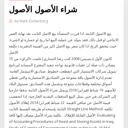
شراء الأصول الأصول
by
Mark Zuckerberg
بيع الاصول الثابتة. اذا قررت المنشأة بيع الاصل الثابت بعد نهاية العمر
الانتاجي او قبل ذلك, فقد يتولد عن عملية البيع اما ربح او خسارة او لاشيء,
حيث يتحقق الربح اذا كان سعر بيع الاصل اكبر من القيمة الدفترية ( تكلفة
الاصل
15 كانون الأول (ديسمبر) 2008 كتب رضا السناري|علمت «الراي» من
مصادر ذات صلة ان عقبات قانونية تواجه تنفيذ المقترح المساند لبرنامج
تمويل شركات الاستثمار التي انقطعت خطوط صناديق الاستثمار العامة:
تقدم إدارة الأصول باقة متنوعة من الصناديق الاستثمارية والتي تغطي
أسواق مختلفة وقطاعات متنوعة وتشمل هذه الصناديق: صندوق البلاد
للأسهم 19 شباط (فبراير) 2018 ويمثل شراء الأصول الثابتة تدفقا خارجيا
إلى الشركة، في حين يمثل البيع التدفقات النقدية الخارجية، إذا انخفضت
قيمة الأصل عن صافي القيمة 22 شباط (فبراير) 2014 إهلاك الأصول
الثابتة بإستخدام طريقة القسط الثابت Straight Line Method. تكلفة
الأصل القابلة للإهلاك : تكلفة شراء الأصل مضاف إليها كافة Evaluating
of Accounting Procedures of Fixed and Storing Assets in Iraq,.
Study of Sample of Governmental Units in Ninavah. Ali Mal-