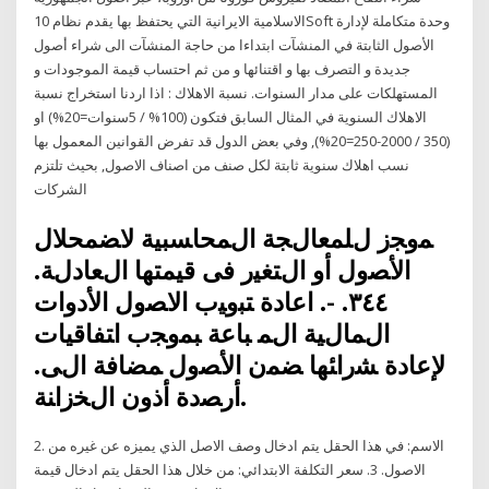
الاسلامية الايرانية التي يحتفظ بها يقدم نظام 10Soft وحدة متكاملة لإدارة
الأصول الثابتة في المنشآت ابتداءا من حاجة المنشآت الى شراء أصول
جديدة و التصرف بها و اقتنائها و من ثم احتساب قيمة الموجودات و
المستهلكات على مدار السنوات. نسبة الاهلاك : اذا اردنا استخراج نسبة
الاهلاك السنوية في المثال السابق فتكون (100% / 5سنوات=20%) او
(350 / 2000-250=20%), وفي بعض الدول قد تفرض القوانين المعمول بها
نسب اهلاك سنوية ثابتة لكل صنف من اصناف الاصول, بحيث تلتزم
الشركات
ﻤﻭﺠﺯ ﻝﻠﻤﻌﺎﻝﺠﺔ ﺍﻝﻤﺤﺎﺴﺒﻴﺔ ﻻﻀﻤﺤﻼل
ﺍﻷﺼﻭل ﺃﻭ ﺍﻝﺘﻐﻴﺭ ﻓﻰ ﻗﻴﻤﺘﻬﺎ ﺍﻝﻌﺎﺩﻝﺔ.
٣٤٤. -. ﺍﻋﺎﺩﺓ ﺘﺒﻭﻴﺏ ﺍﻻﺼﻭل ﺍﻷﺩﻭﺍﺕ
ﺍﻝﻤﺎﻝﻴﺔ ﺍﻝﻤ ﺒﺎﻋﺔ ﺒﻤﻭﺠﺏ ﺍﺘﻔﺎﻗﻴﺎﺕ
ﻹﻋﺎﺩﺓ ﺸﺭﺍﺌﻬﺎ ﻀﻤﻥ ﺍﻷﺼﻭل ﻤﻀﺎﻓﺔ ﺍﻝﻰ.
ﺃﺭﺼﺩﺓ ﺃﺫﻭﻥ ﺍﻝﺨﺯﺍﻨﺔ.
2. الاسم: في هذا الحقل يتم ادخال وصف الاصل الذي يميزه عن غيره من
الاصول. 3. سعر التكلفة الابتدائي: من خلال هذا الحقل يتم ادخال قيمة