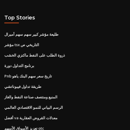
Top Stories
طليعة مؤشر كبير سهم سهم أميرال
مؤشر tsx التاريخي ص
ذروة الطلب على النفط ماكنزي الخشب
برنامج التداول دورة
Pnb تاريخ سعر سهم البنك ياهو
طريقة تداول فيبوناتشي
المنبع ومنتصف صناعة النفط والغاز
الرسم البياني للنمو الاقتصادي العالمي
أفضل va معدلات القروض العقارية
تعزيز الأسواق الأسهم otc