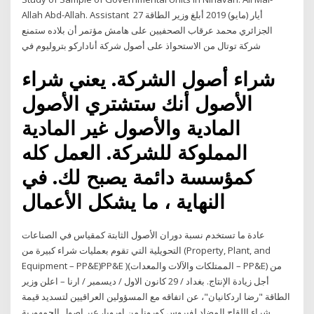
Allah Abd-Allah. Assistant 27 أيار (مايو) 2019 أبلغ وزير الطاقة
الجزائري محمد عرقاب الصحفيين على هامش مؤتمر أن بلاده ستمنع
شركة توتال من الاستحواذ على أصول شركة أناداركو بتروليوم في
شراء أصول الشركة. يعني شراء
الأصول أنك ستشتري الأصول
المادية والأصول غير المادية
المملوكة للشركة. العمل كله
كمؤسسة دائمة يصبح لك. في
النهاية ، ما يشكل الأعمال
عادة ما تستخدم نسبة دوران الأصول الثابتة كمقياس في الصناعات
التحويلية التي تقوم بعمليات شراء كبيرة من (Property, Plant, and
Equipment – PP&E)PP&E )(الممتلكات والآلات والمعدات – PP&E) من
أجل زيادة الإنتاج. بغداد / 29 كانون الاول / ديسمبر / ارنا – اعلن وزير
الطاقة "رضا اردكانيان"، عن اتفاقه مع المسؤولين العراقيين لتسديد قيمة
شراء اللقاح المضاد لفيروس كورونا من اوروبا، عبر اصول الجمهورية