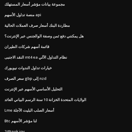
مجموعة بيانات مؤشر أسعار المستهلك
منصة تداول الأسهم api
مطاردة البنك أسعار صرف العملات الحالية
هل يمكنني دفع ثمن وصفة الوالجنس عبر الإنترنت؟
قائمة أسهم شركات الطيران
النقد الاجنبى mt4 ea نظام التداول الآلي
خيارات تداول الندوات نيويورك
سعر الصرف gbp إلى nzd
التحليل الأساسي الأسهم عبر الإنترنت
الولايات المتحدة الخزانة 10 سنة الرسم البياني العائد
Lme أسعار الصلب البليت الآجلة
Btc لنا مؤشر الأسهم
249 nok jpy