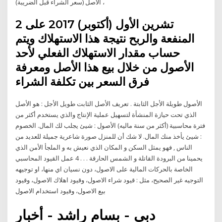
الاصل (سعر الشراء قبل الضريبة) ،
2 تشرين الأول (أكتوبر) 2017 على
المنفعة والربح نتيجة هذا الاستهلاك ويتم
حساب مقدار الاستهلاك الفعلي لأحد
الأصول من خلال بيع هذا الأصل ومعرفة
فرق السعر بين تكلفة الشراء
الأصول طويلة الأجل الثابتة . تعريف الأصل الثابت طويل الأجل : هو الأصل
الذي تحت حيازة المنشأة لتسهيل عملية الإنتاج والذي يستخدم أكثر من
فترة محاسبية (أكثر من سنة ماليه) الأصول : شيئ يجلب لك المال. الخصوم
: شيئ يأخذ منك المال. لا شك أن للمنزل صورة شاعرية جميلة للعديد من
الناس , فهو يمثل السكن و المكان الذي نعيش به و الملجأ الأمن الذي
يحمينا من البرودة القاتلة و الشمس الحارقة . . . 4 عمل القيود المحاسبي
الخاصة بالحركات المالية على الاصول، دون نسيان اي منها، او توجيهه
التوجيه غير الصحيح، مثل : قيود شراء الاصول، وقيود اهلاك الاصول، وقيود
بيع الاصول، وقيود استخدام الاصول
دبي - بسام راشد - أخبار